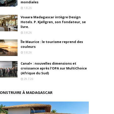
mondiales
1.8.26
s
Voaara Madagascar intègre Design
ition
Hotels. P. Kjellgren, son fondateur, se
livre.
drés
3.8.26
Île Maurice : le tourisme reprend des
stratégique
couleurs
3.8.26
ités
Canal+ : nouvelles dimensions et
rs pions
croissance après l'OPA sur MultiChoice
(Afrique du Sud)
29.7.26
 de fonds
ONSTRUIRE À MADAGASCAR