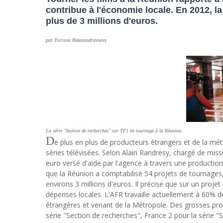
contribue à l'économie locale. En 2012, la
plus de 3 millions d'euros.
par Tsirisoa Rakotondravoavy
La série "Section de recherches" sur TF1 en tournage à la Réunion.
D
e plus en plus de producteurs étrangers et de la métr
séries télévisées. Selon Alain Randresy, chargé de mis
euro versé d'aide par l'agence à travers une production 
que la Réunion a comptabilisé 54 projets de tournages, 
environs 3 millions d'euros. Il précise que sur un proje
dépenses locales. L'AFR travaille actuellement à 60% 
étrangères et venant de la Métropole. Des grosses pr
série "Section de recherches", France 2 pour la série 