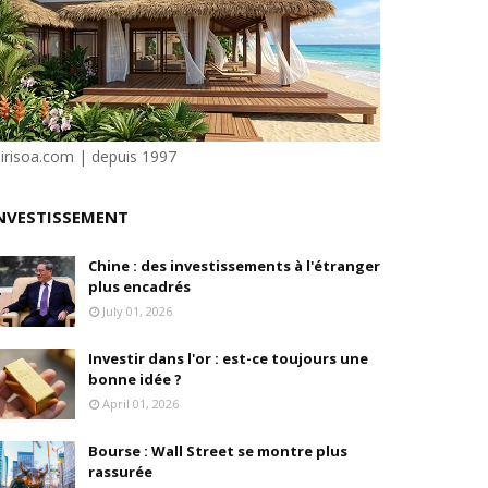
isation et la désirabilité
e"
ilité
sirisoa.com | depuis 1997
NVESTISSEMENT
e Dion
Chine : des investissements à l'étranger
plus encadrés
July 01, 2026
Investir dans l'or : est-ce toujours une
bonne idée ?
April 01, 2026
Bourse : Wall Street se montre plus
rassurée