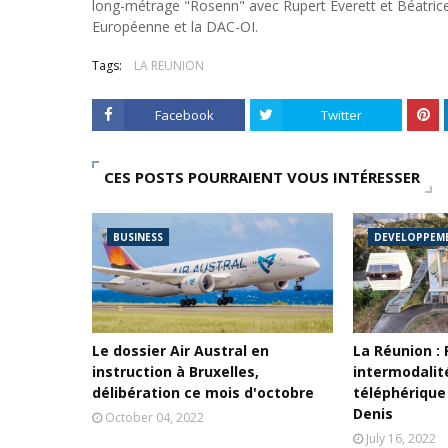
long-métrage "Rosenn" avec Rupert Everett et Béatrice D
Européenne et la DAC-OI.
Tags:
LA REUNION
Facebook
Twitter
CES POSTS POURRAIENT VOUS INTÉRESSER
BUSINESS
DEVELOPPEM
Le dossier Air Austral en
La Réunion :
instruction à Bruxelles,
intermodalit
délibération ce mois d'octobre
téléphérique 
Denis
October 04, 2022
July 16, 2022