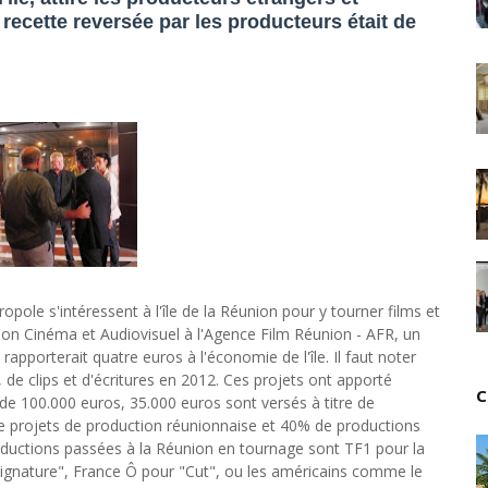
Tsirisoa Edition
-
Jul 15 2026
 recette reversée par les producteurs était de
Jeux vidéo : Supercell parie sur les studios africain
Unknown
-
Jul 13 2026
Intelligence artificielle : le "Sud global" joue sa part
Unknown
-
Jul 06 2026
Chine : des investissements à l'étranger plus enca
Unknown
-
Jul 01 2026
Economie hôtelière : la connectivité comme levier 
Unknown
-
Jun 27 2026
Pays du Golfe : nouveau paradigme, nouvelles prior
Unknown
-
Jun 22 2026
Neutralité carbone : les "Iles Vanille" poussent leu
opole s'intéressent à l'île de la Réunion pour y tourner films et
Unknown
-
Jun 18 2026
sion Cinéma et Audiovisuel à l'Agence Film Réunion - AFR, un
Rendez-vous golfique : Mazagan joue sa carte
rapporterait quatre euros à l'économie de l'île. Il faut noter
Unknown
-
Jun 11 2026
de clips et d'écritures en 2012. Ces projets ont apporté
Course à l'IA : Meta envisage une importante levée
C
t de 100.000 euros, 35.000 euros sont versés à titre de
Unknown
-
Jun 06 2026
de projets de production réunionnaise et 40% de productions
Banques centrales : indépendantes jusqu'où ?
oductions passées à la Réunion en tournage sont TF1 pour la
Unknown
-
Jun 02 2026
"Signature", France Ô pour "Cut", ou les américains comme le
VTC : Yango Group veut accélérer en Afrique