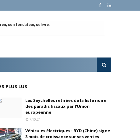
en, son fondateur, se livre.
e croissance sur ses ventes mondiales
l'OPA sur MultiChoice (Afrique du Sud)
e progressivement
ES PLUS LUS
'acquisition de FedEx Supply Chain
Les Seychelles retirées de la liste noire
des paradis fiscaux par l'Union
européenne
7.10.21
inois
Véhicules électriques : BYD (Chine) signe
3 mois de croissance sur ses ventes
oré (Universal, Canal+) et de Banijay