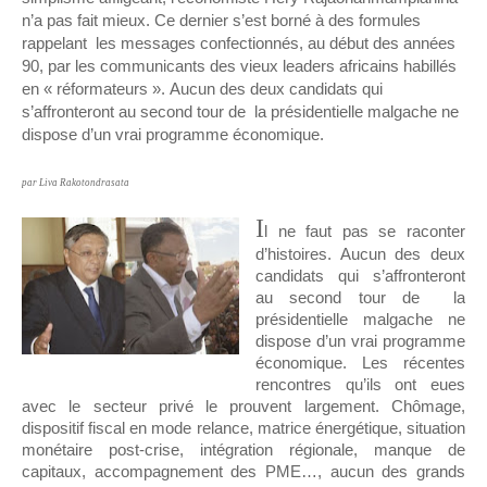
Unknown
-
Jul 13 2026
n’a pas fait mieux. Ce dernier s’est borné à des formules
Intelligence artificielle : le "Sud global" joue sa partition
rappelant
les messages confectionnés, au début des années
90, par les communicants des vieux leaders africains habillés
Unknown
-
Jul 06 2026
en « réformateurs ».
Aucun des deux candidats qui
Chine : des investissements à l'étranger plus encadrés
s’affronteront au second tour de
la présidentielle malgache ne
Unknown
-
Jul 01 2026
dispose d’un vrai programme économique.
Economie hôtelière : la connectivité comme levier stratégiq
Unknown
-
Jun 27 2026
par Liva Rakotondrasata
Pays du Golfe : nouveau paradigme, nouvelles priorités
Unknown
-
Jun 22 2026
I
l ne faut pas se raconter
Neutralité carbone : les "Iles Vanille" poussent leurs pions
d’histoires. Aucun des deux
Unknown
-
Jun 18 2026
candidats qui s’affronteront
Rendez-vous golfique : Mazagan joue sa carte
au second tour de la
Unknown
-
Jun 11 2026
présidentielle malgache ne
Course à l'IA : Meta envisage une importante levée de fonds
dispose d’un vrai programme
Unknown
-
Jun 06 2026
économique. Les récentes
Banques centrales : indépendantes jusqu'où ?
rencontres qu’ils ont eues
avec le secteur privé le prouvent largement. Chômage,
Unknown
-
Jun 02 2026
dispositif fiscal en mode relance, matrice énergétique, situation
VTC : Yango Group veut accélérer en Afrique
monétaire post-crise, intégration régionale, manque de
Unknown
-
May 22 2026
capitaux, accompagnement des PME…, aucun des grands
Marques françaises : Chanel aux sommets de la valorisation e