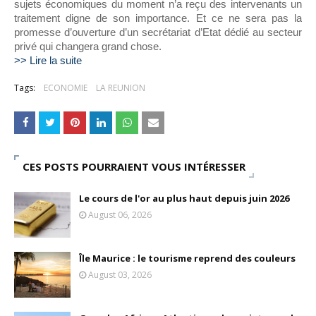
sujets économiques du moment n’a reçu des intervenants un
Tsirisoa Edition
-
May 13 2026
traitement digne de son importance. Et ce ne sera pas la
Art et médias sociaux : à l'ère de la "présence ciblée"
promesse d’ouverture d’un secrétariat d’Etat dédié au secteur
Unknown
-
May 09 2026
privé qui changera grand chose.
>> Lire la suite
Tourisme : l'Afrique fait le pari du luxe et de la durabilité
Unknown
-
May 03 2026
Tags:
ECONOMIE
LA REUNION
Economie : quand le roi dollar grince
Unknown
-
Apr 26 2026
Industrie musicale : zoom sur la stratégie de Céline Dion
Unknown
-
Apr 19 2026
Le cours de l'or au plus haut depuis juin 2026
CES POSTS POURRAIENT VOUS INTÉRESSER
Tsirisoa Edition
-
Aug 06 2026
Le cours de l'or au plus haut depuis juin 2026
August 06, 2026
Île Maurice : le tourisme reprend des couleurs
August 03, 2026