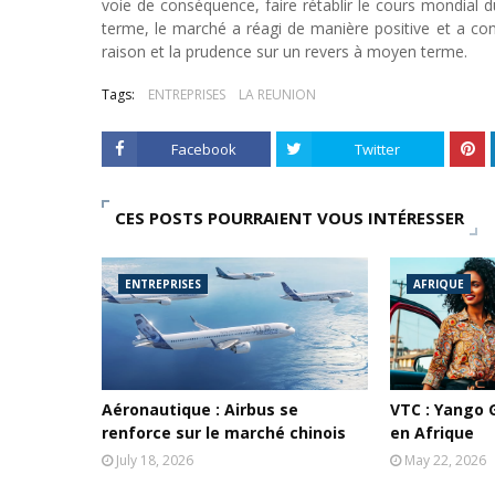
voie de conséquence, faire rétablir le cours mondial du
terme, le marché a réagi de manière positive et a co
raison et la prudence sur un revers à moyen terme.
Tags:
ENTREPRISES
LA REUNION
Facebook
Twitter
CES POSTS POURRAIENT VOUS INTÉRESSER
ENTREPRISES
AFRIQUE
Aéronautique : Airbus se
VTC : Yango 
renforce sur le marché chinois
en Afrique
July 18, 2026
May 22, 2026