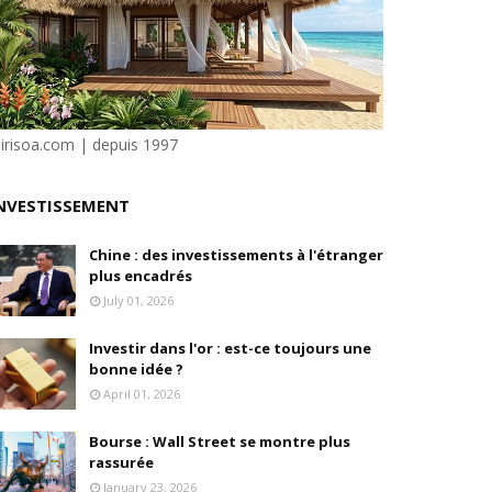
ilité
e Dion
sirisoa.com | depuis 1997
NVESTISSEMENT
en, son fondateur, se livre.
Chine : des investissements à l'étranger
plus encadrés
July 01, 2026
Investir dans l'or : est-ce toujours une
bonne idée ?
April 01, 2026
Bourse : Wall Street se montre plus
rassurée
January 23, 2026