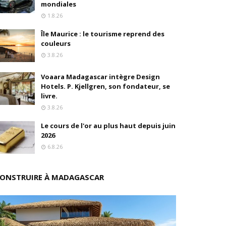
mondiales
1.8.26
drés
Île Maurice : le tourisme reprend des
stratégique
couleurs
3.8.26
ités
Voaara Madagascar intègre Design
Hotels. P. Kjellgren, son fondateur, se
rs pions
livre.
3.8.26
Le cours de l'or au plus haut depuis juin
 de fonds
2026
6.8.26
ONSTRUIRE À MADAGASCAR
isation et la désirabilité
e"