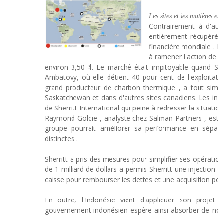
Les sites et les matières 
Contrairement à d'au
entièrement récupéré
financière mondiale .
à ramener l'action de 
environ 3,50 $. Le marché était impitoyable quand S
Ambatovy, où elle détient 40 pour cent de l'exploitat
grand producteur de charbon thermique , a tout sim
Saskatchewan et dans d'autres sites canadiens. Les inv
de Sherritt International qui peine à redresser la situati
Raymond Goldie , analyste chez Salman Partners , esti
groupe pourrait améliorer sa performance en sépara
distinctes .
Sherritt a pris des mesures pour simplifier ses opérat
de 1 milliard de dollars a permis Sherritt une injecti
caisse pour rembourser les dettes et une acquisition pote
En outre, l'Indonésie vient d'appliquer son projet 
gouvernement indonésien espère ainsi absorber de nou