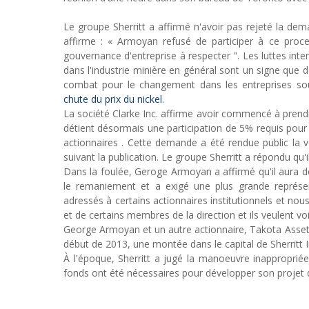
Le groupe Sherritt a affirmé n'avoir pas rejeté la d
affirme : « Armoyan refusé de participer à ce pro
gouvernance d'entreprise à respecter ". Les luttes inter
dans l'industrie minière en général sont un signe que
combat pour le changement dans les entreprises sou
chute du prix du nickel
.
La société Clarke Inc. affirme avoir commencé à prendre
détient désormais une participation de 5% requis po
actionnaires . Cette demande a été rendue public la ve
suivant la publication. Le groupe Sherritt a répondu qu'
Dans la foulée, Geroge Armoyan a affirmé qu'il aura de
le remaniement et a exigé une plus grande représ
adressés à certains actionnaires institutionnels et no
et de certains membres de la direction et ils veulent vo
George Armoyan et un autre actionnaire, Takota Asset 
début de 2013, une montée dans le capital de Sherritt I
À l'époque, Sherritt a jugé la manoeuvre inappropri
fonds ont été nécessaires pour développer son projet 