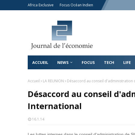
Africa Exclusive
Focus Océan Indien
ACCUEIL
NEWS
FOCUS
TECH
LIFE
Accueil
LA REUNION
Désaccord au conseil d'administration d
Désaccord au conseil d'adm
International
16.1.14
Les luttes internes dans le conseil d'administration de Sh