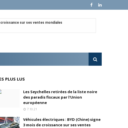
e croissance sur ses ventes mondiales
l'OPA sur MultiChoice (Afrique du Sud)
e progressivement
'acquisition de FedEx Supply Chain
ES PLUS LUS
inois
Les Seychelles retirées de la liste noire
des paradis fiscaux par l'Union
oré (Universal, Canal+) et de Banijay
européenne
7.10.21
s
Véhicules électriques : BYD (Chine) signe
3 mois de croissance sur ses ventes
ition