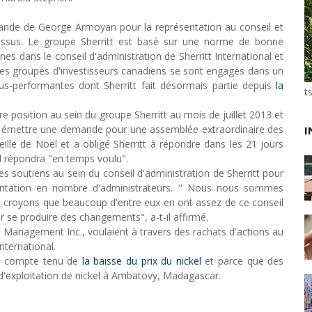
Unknown
-
May 09 2026
emande de George Armoyan pour la représentation au conseil et
Tourisme : l'Afrique fait le pari du luxe et de la durab
cessus. Le groupe Sherritt est basé sur une norme de bonne
Unknown
-
May 03 2026
nes dans le conseil d'administration de Sherritt International et
Economie : quand le roi dollar grince
 des groupes d'investisseurs canadiens se sont engagés dans un
Unknown
-
Apr 26 2026
s-performantes dont Sherritt fait désormais partie depuis
la
Industrie musicale : zoom sur la stratégie de Célin
t
Unknown
-
Apr 19 2026
 position au sein du groupe Sherritt au mois de juillet 2013 et
Le cours de l'or au plus haut depuis juin 2026
ur émettre une demande pour une assemblée extraordinaire des
I
Tsirisoa Edition
-
Aug 06 2026
ille de Noël et a obligé Sherritt à répondre dans les 21 jours
Voaara Madagascar intègre Design Hotels. P. Kjellgr
il répondra "en temps voulu".
Tsirisoa Edition
-
Aug 03 2026
s soutiens au sein du conseil d'administration de Sherritt pour
Île Maurice : le tourisme reprend des couleurs
entation en nombre d'administrateurs. " Nous nous sommes
Unknown
-
Aug 03 2026
us croyons que beaucoup d'entre eux en ont assez de ce conseil
ir se produire des changements", a-t-il affirmé.
Management Inc., voulaient à travers des rachats d'actions au
nternational.
ée compte tenu de
la baisse du prix du nickel
et parce que des
d'exploitation de nickel à Ambatovy, Madagascar.