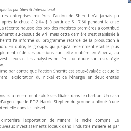
exploités par Sherritt International
tres entreprises minières, l'action de Sherritt n'a jamais pu
 après la chute à 2,04 $ à partir de $ 17,60 pendant la crise
 La récente hausse des prix des matières premières a contribué
Sherritt au-dessus de 9 $, mais cette dernière s'est stabilisée à
herritt l'a informé du programme retardé de la production à
ion. En outre, le groupe, qui jusqu'à récemment était le plus
plement cédé ses positions sur cette matière en Alberta, au
estisseurs et les analystes ont émis un doute sur la stratégie
on.
me par contre que l'action Sherritt est sous-évaluée et que le
nt l'exploitation du nickel et de l'énergie en deux entités
ions et a récemment soldé ses filiales dans le charbon. Un cash
on d'argent que le PDG Harold Stephen du groupe a alloué à une
ntielle dans le... nickel.
d'interdire l'exportation de minerai, le nickel compris. Le
veaux investissements locaux dans l'industrie minière et par