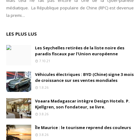
Mais cela ne fait pas encore la Une de la cyber-planète
Tsirisoa Edition
-
May 13 2026
médiatique. La République populaire de Chine (RPC) est devenue
Art et médias sociaux : à l'ère de la "présence ciblée"
la premi…
Unknown
-
May 09 2026
Tourisme : l'Afrique fait le pari du luxe et de la durabilité
LES PLUS LUS
Unknown
-
May 03 2026
Economie : quand le roi dollar grince
Les Seychelles retirées de la liste noire des
Unknown
-
Apr 26 2026
paradis fiscaux par l'Union européenne
Industrie musicale : zoom sur la stratégie de Céline Dion
7.10.21
Unknown
-
Apr 19 2026
Le cours de l'or au plus haut depuis juin 2026
Véhicules électriques : BYD (Chine) signe 3 mois
Tsirisoa Edition
-
Aug 06 2026
de croissance sur ses ventes mondiales
1.8.26
Voaara Madagascar intègre Design Hotels. P.
Kjellgren, son fondateur, se livre.
3.8.26
Île Maurice : le tourisme reprend des couleurs
3.8.26