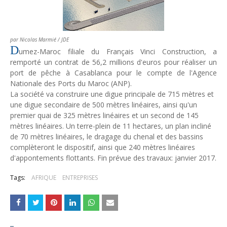
Tsirisoa Edition
-
Jul 15 2026
Jeux vidéo : Supercell parie sur les studios africains
Unknown
-
Jul 13 2026
par Nicolas Marmié / JDE
Intelligence artificielle : le "Sud global" joue sa partition
D
umez-Maroc filiale du Français Vinci Construction, a
Unknown
-
Jul 06 2026
remporté un contrat de 56,2 millions d'euros pour réaliser un
Chine : des investissements à l'étranger plus encadrés
port de pêche à Casablanca pour le compte de l'Agence
Unknown
-
Jul 01 2026
Nationale des Ports du Maroc (ANP).
Economie hôtelière : la connectivité comme levier stratégiq
La société va construire une digue principale de 715 mètres et
Unknown
-
Jun 27 2026
une digue secondaire de 500 mètres linéaires, ainsi qu'un
Pays du Golfe : nouveau paradigme, nouvelles priorités
premier quai de 325 mètres linéaires et un second de 145
Unknown
-
Jun 22 2026
mètres linéaires. Un terre-plein de 11 hectares, un plan incliné
Neutralité carbone : les "Iles Vanille" poussent leurs pions
de 70 mètres linéaires, le dragage du chenal et des bassins
Unknown
-
Jun 18 2026
complèteront le dispositif, ainsi que 240 mètres linéaires
Rendez-vous golfique : Mazagan joue sa carte
d'appontements flottants. Fin prévue des travaux: janvier 2017.
Unknown
-
Jun 11 2026
Tags:
AFRIQUE
ENTREPRISES
Course à l'IA : Meta envisage une importante levée de fonds
Unknown
-
Jun 06 2026
Banques centrales : indépendantes jusqu'où ?
Unknown
-
Jun 02 2026
VTC : Yango Group veut accélérer en Afrique