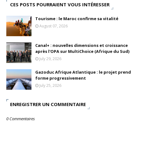
CES POSTS POURRAIENT VOUS INTÉRESSER
Unknown
-
May 22 2026
Marques françaises : Chanel aux sommets de la valorisation e
Tourisme : le Maroc confirme sa vitalité
Tsirisoa Edition
-
May 13 2026
August 07, 2026
Art et médias sociaux : à l'ère de la "présence ciblée"
Unknown
-
May 09 2026
Tourisme : l'Afrique fait le pari du luxe et de la durabilité
Canal+ : nouvelles dimensions et croissance
Unknown
-
May 03 2026
après l'OPA sur MultiChoice (Afrique du Sud)
Economie : quand le roi dollar grince
July 29, 2026
Unknown
-
Apr 26 2026
Tourisme : le Maroc confirme sa vitalité
Gazoduc Afrique Atlantique : le projet prend
Unknown
-
Aug 07 2026
forme progressivement
July 25, 2026
ENREGISTRER UN COMMENTAIRE
0 Commentaires