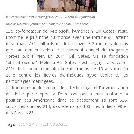
Unknown
-
Jul 13 2026
Intelligence artificielle : le "Sud global" joue sa partition
Bill et Melinda Gates à Madagascar en 2014 pour leur fondation.
Unknown
-
Jul 06 2026
Nicolas Marmié / Journal de l'Economie / photo : TanaNews
Chine : des investissements à l'étranger plus encadrés
L
e co-fondateur de Microsoft, l'Américain Bill Gates, reste
Unknown
-
Jul 01 2026
l'homme le plus riche du monde avec une fortune qui atteint
Economie hôtelière : la connectivité comme levier stratégiq
désormais 79,2 milliards de dollars avec 3,2 milliards de plus
Unknown
-
Jun 27 2026
que l'an dernier, selon le classement annuel du magazine
Pays du Golfe : nouveau paradigme, nouvelles priorités
Forbes publié hier. En 2011, Bill Gates, via sa fondation
Unknown
-
Jun 22 2026
"philantropique" Melinda-Bill Gates s'est engagé à vacciner
Neutralité carbone : les "Iles Vanille" poussent leurs pions
85% de la population africaine de moins de 15 ans d'ici fin
Unknown
-
Jun 18 2026
2015 contre les fièvres diarrhéiques (type Ebola) et les
Rendez-vous golfique : Mazagan joue sa carte
hémorragies méningées.
Unknown
-
Jun 11 2026
La bonne tenue du secteur de la technologie et l'augmentation
Course à l'IA : Meta envisage une importante levée de fonds
du dollar par rapport à l'euro ont par ailleurs renforcé la
Unknown
-
Jun 06 2026
position des Américains dans ce classement: ils sont 536,
Banques centrales : indépendantes jusqu'où ?
suivis des Chinois 213, des Allemands 103, des Indiens 90 et
des Russes 88.
Unknown
-
Jun 02 2026
VTC : Yango Group veut accélérer en Afrique
Tags:
ECONOMIE
TECHNOLOGIES
Unknown
-
May 22 2026
Marques françaises : Chanel aux sommets de la valorisation e