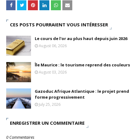
Tsirisoa Edition
-
May 13 2026
Art et médias sociaux : à l'ère de la "présence ciblée"
Unknown
-
May 09 2026
CES POSTS POURRAIENT VOUS INTÉRESSER
Tourisme : l'Afrique fait le pari du luxe et de la durabilité
Unknown
-
May 03 2026
Le cours de l'or au plus haut depuis juin 2026
Economie : quand le roi dollar grince
August 06, 2026
Unknown
-
Apr 26 2026
Tourisme : le Maroc confirme sa vitalité
Unknown
-
Aug 07 2026
Île Maurice : le tourisme reprend des couleurs
Le cours de l'or au plus haut depuis juin 2026
August 03, 2026
Tsirisoa Edition
-
Aug 06 2026
Gazoduc Afrique Atlantique : le projet prend
forme progressivement
July 25, 2026
ENREGISTRER UN COMMENTAIRE
0 Commentaires