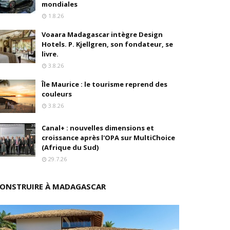
mondiales
1.8.26
e"
Voaara Madagascar intègre Design
ilité
Hotels. P. Kjellgren, son fondateur, se
livre.
3.8.26
Île Maurice : le tourisme reprend des
e Dion
couleurs
3.8.26
Canal+ : nouvelles dimensions et
en, son fondateur, se livre.
croissance après l'OPA sur MultiChoice
(Afrique du Sud)
29.7.26
e croissance sur ses ventes mondiales
ONSTRUIRE À MADAGASCAR
l'OPA sur MultiChoice (Afrique du Sud)
e progressivement