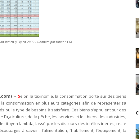
Tsirisoa Edition
-
May 13 2026
Art et médias sociaux : à l'ère de la "présence ciblé
Unknown
-
May 09 2026
Tourisme : l'Afrique fait le pari du luxe et de la durab
Unknown
-
May 03 2026
Economie : quand le roi dollar grince
an Indien (COI) en 2009 - Données par tonne : COI
Unknown
-
Apr 26 2026
Industrie musicale : zoom sur la stratégie de Célin
Unknown
-
Apr 19 2026
Le cours de l'or au plus haut depuis juin 2026
Tsirisoa Edition
-
Aug 06 2026
Voaara Madagascar intègre Design Hotels. P. Kjellgr
Tsirisoa Edition
-
Aug 03 2026
Île Maurice : le tourisme reprend des couleurs
e.com)
--
elon la taxinomie, la consommation porte sur des biens
S
Unknown
-
Aug 03 2026
 la consommation en plusieurs catégories afin de représenter sa
Véhicules électriques : BYD (Chine) signe 3 mois d
s ou le type de besoins à satisfaire. Ces biens s’appuient sur des
C
’agriculture, de la pêche, les services et les biens des industries,
Tsirisoa Edition
-
Aug 01 2026
e citoyen lambda, lassé par les discours des intéllos inertes, reste
Canal+ : nouvelles dimensions et croissance après 
coupages à savoir : l’alimentation, l’habillement, l’équipement, la
Tsirisoa Edition
-
Jul 29 2026
Gazoduc Afrique Atlantique : le projet prend form