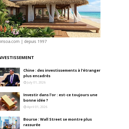
'acquisition de FedEx Supply Chain
inois
sirisoa.com | depuis 1997
oré (Universal, Canal+) et de Banijay
NVESTISSEMENT
s
Chine : des investissements à l'étranger
plus encadrés
ition
July 01, 2026
Investir dans l'or : est-ce toujours une
bonne idée ?
April 01, 2026
Bourse : Wall Street se montre plus
rassurée