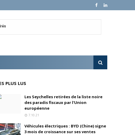
drés
stratégique
ités
rs pions
ES PLUS LUS
 de fonds
Les Seychelles retirées de la liste noire
des paradis fiscaux par l'Union
européenne
7.10.21
Véhicules électriques : BYD (Chine) signe
3 mois de croissance sur ses ventes
isation et la désirabilité