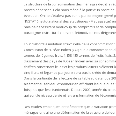
La structure de la consommation des ménages décrit la répa
postes dépenses. Cela nous mène à la part d’un poste de
évolution. On ne s’étalera pas sur le panier moyen grevé pa
l’INSTAT (Institut national des statistiques - Madagascar) en
haleine nécessitera beaucoup de compromis et de complais
paradigme « structurel » devenu leitmotiv de nos dirigean
Tout d’abord la mutation structurelle de la consommation :
Commission de l’Océan Indien (COI) sur la consommation 
tonnes de légumes frais, 1.158.485 tonnes de fruits frais, 
classement des pays de l’Océan Indien avec sa consommat
chiffres concernant le lait et les produits laitiers s’élève
cinq fruits et légumes par jour » sera pas le crédo de dema
Dans la continuité de la lecture de ce tableau datant de 2
aisément au tableau d’honneur en affichant les quelques 1
fois plus que les réunionnais. Depuis 2009, année du « ne
qui sont le niveau de vie et la transformation de l’économie
Des études empiriques ont démontré que la variation (co
ménages entraine une déformation de la structure de leur 