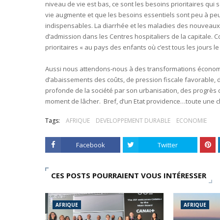
niveau de vie est bas, ce sont les besoins prioritaires qui 
vie augmente et que les besoins essentiels sont peu à peu
indispensables. La diarrhée et les maladies des nouveau
d’admission dans les Centres hospitaliers de la capitale. Co
prioritaires « au pays des enfants où c’est tous les jours l
Aussi nous attendons-nous à des transformations économi
d’abaissements des coûts, de pression fiscale favorable, d
profonde de la société par son urbanisation, des progrès de 
moment de lâcher. Bref, d’un Etat providence…toute une ch
Tags:
AFRIQUE
DEVELOPPEMENT DURABLE
ECONOMIE
Facebook
Twitter
CES POSTS POURRAIENT VOUS INTÉRESSER
AFRIQUE
AFRIQUE