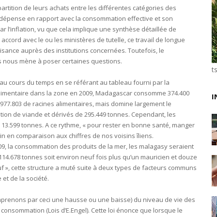
rtition de leurs achats entre les différentes catégories des
Unknown
-
Jul 25 2026
 dépense en rapport avec la consommation effective et son
Fret : les dessous de l'ambition de CMA CGM avec l
r l’inflation, vu que cela implique une synthèse détaillée de
Tsirisoa Edition
-
Jul 22 2026
 accord avec le ou les ministères de tutelle, ce travail de longue
Tendances : le Head Spa à la conquête du monde
ance auprès des institutions concernées. Toutefois, le
Unknown
-
Jul 21 2026
ts nous mène à poser certaines questions.
Aéronautique : Airbus se renforce sur le marché ch
t
Unknown
-
Jul 18 2026
 au cours du temps en se référant au tableau fourni par la
Cinéma : Lionsgate attire l'attention du groupe Boll
alimentaire dans la zone en 2009, Madagascar consomme 374.400
Tsirisoa Edition
-
Jul 15 2026
I
2.977.803 de racines alimentaires, mais domine largement le
Jeux vidéo : Supercell parie sur les studios africain
ion de viande et dérivés de 295.449 tonnes. Cependant, les
Unknown
-
Jul 13 2026
nt à 13.599 tonnes. A ce rythme, « pour rester en bonne santé, manger
Intelligence artificielle : le "Sud global" joue sa part
in en comparaison aux chiffres de nos voisins îliens.
Unknown
-
Jul 06 2026
009, la consommation des produits de la mer, les malagasy seraient
14.678 tonnes soit environ neuf fois plus qu’un mauricien et douze
uf », cette structure a muté suite à deux types de facteurs communs
 et de la société.
mprenons par ceci une hausse ou une baisse) du niveau de vie des
consommation (Lois d’E.Engel). Cette loi énonce que lorsque le