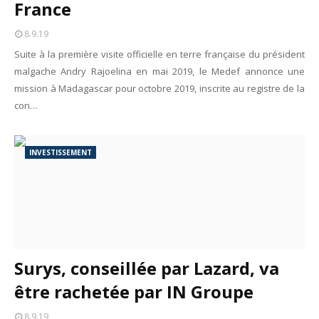
France
Unknown
-
May 22 2026
Marques françaises : Chanel aux sommets de la valorisation e
8.9.19
Tsirisoa Edition
-
May 13 2026
Suite à la première visite officielle en terre française du président
Art et médias sociaux : à l'ère de la "présence ciblée"
malgache Andry Rajoelina en mai 2019, le Medef annonce une
Unknown
-
May 09 2026
mission à Madagascar pour octobre 2019, inscrite au registre de la
Tourisme : l'Afrique fait le pari du luxe et de la durabilité
con…
Unknown
-
May 03 2026
Economie : quand le roi dollar grince
Unknown
-
Apr 26 2026
INVESTISSEMENT
Tourisme : le Maroc confirme sa vitalité
Unknown
-
Aug 07 2026
Surys, conseillée par Lazard, va
être rachetée par IN Groupe
8.9.19