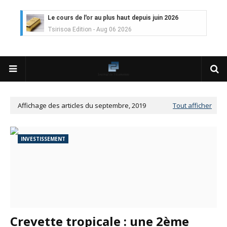
Le cours de l'or au plus haut depuis juin 2026
Tsirisoa Edition
-
Aug 06 2026
Voaara Madagascar intègre Design Hotels. P. Kjellgren, son fo
Tsirisoa Edition
-
Aug 03 2026
Île Maurice : le tourisme reprend des couleurs
Unknown
-
Aug 03 2026
Véhicules électriques : BYD (Chine) signe 3 mois de croissa
Tsirisoa Edition
-
Aug 01 2026
Affichage des articles du septembre, 2019
Tout afficher
Canal+ : nouvelles dimensions et croissance après l'OPA sur
Tsirisoa Edition
-
Jul 29 2026
Gazoduc Afrique Atlantique : le projet prend forme progres
INVESTISSEMENT
Unknown
-
Jul 25 2026
Fret : les dessous de l'ambition de CMA CGM avec l'acquisit
Tsirisoa Edition
-
Jul 22 2026
Tendances : le Head Spa à la conquête du monde
Unknown
-
Jul 21 2026
Aéronautique : Airbus se renforce sur le marché chinois
Unknown
-
Jul 18 2026
Crevette tropicale : une 2ème
Cinéma : Lionsgate attire l'attention du groupe Bolloré (Univ