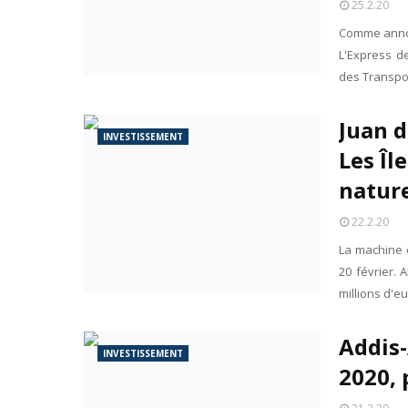
25.2.20
Comme annon
L'Express d
des Transpo
Juan d
INVESTISSEMENT
Les Îl
nature
22.2.20
La machine 
20 février. 
millions d'e
Addis-
INVESTISSEMENT
2020, 