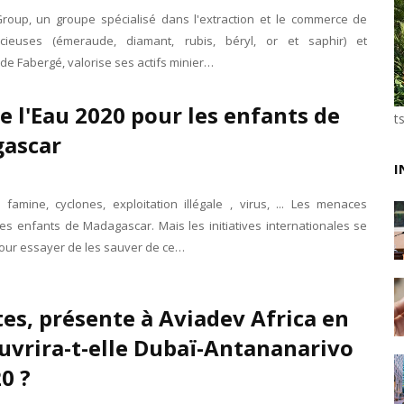
Unknown
-
Jun 02 2026
roup, un groupe spécialisé dans l'extraction et le commerce de
VTC : Yango Group veut accélérer en Afrique
écieuses (émeraude, diamant, rubis, béryl, or et saphir) et
Unknown
-
May 22 2026
 de Fabergé, valorise ses actifs minier…
Marques françaises : Chanel aux sommets de la valor
Tsirisoa Edition
-
May 13 2026
e l'Eau 2020 pour les enfants de
Art et médias sociaux : à l'ère de la "présence ciblé
t
ascar
Unknown
-
May 09 2026
Tourisme : l'Afrique fait le pari du luxe et de la durab
I
Unknown
-
May 03 2026
Economie : quand le roi dollar grince
 famine, cyclones, exploitation illégale , virus, ... Les menaces
Unknown
-
Apr 26 2026
es enfants de Madagascar. Mais les initiatives internationales se
Tourisme : le Maroc confirme sa vitalité
pour essayer de les sauver de ce…
Unknown
-
Aug 07 2026
es, présente à Aviadev Africa en
uvrira-t-elle Dubaï-Antananarivo
0 ?