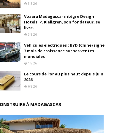
3.8.26
oré (Universal, Canal+) et de Banijay
Voaara Madagascar intègre Design
Hotels. P. Kjellgren, son fondateur, se
s
livre.
3.8.26
ition
Véhicules électriques : BYD (Chine) signe
3 mois de croissance sur ses ventes
drés
mondiales
1.8.26
stratégique
Le cours de l'or au plus haut depuis juin
ités
2026
6.8.26
rs pions
ONSTRUIRE À MADAGASCAR
 de fonds