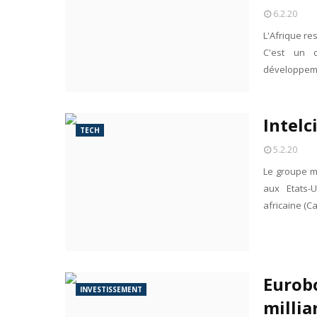
6.2.20
L'Afrique re
C'est un c
développem
Intelc
TECH
5.2.20
Le groupe ma
aux Etats-U
africaine (C
Eurobo
INVESTISSEMENT
millia