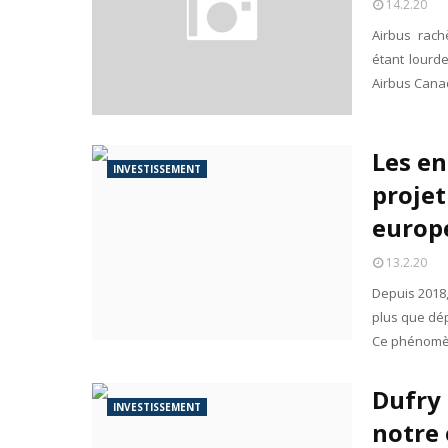
14.2.20
Airbus rach
étant lourd
Airbus Cana
Les en
INVESTISSEMENT
projet
europ
13.2.20
Depuis 2018,
plus que dép
Ce phénomèn
Dufry 
INVESTISSEMENT
notre