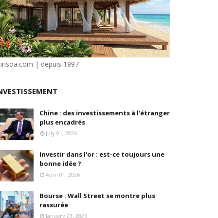
isation et la désirabilité
e"
sirisoa.com | depuis 1997
ilité
NVESTISSEMENT
Chine : des investissements à l'étranger
plus encadrés
July 01, 2026
Investir dans l'or : est-ce toujours une
bonne idée ?
April 01, 2026
Bourse : Wall Street se montre plus
rassurée
January 23, 2026