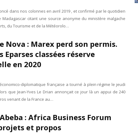
cé dans nos colonnes en avril 2019 , et confirmé par le quotidien
e Madagascar citant une source anonyme du ministère malgache
rts, du Tourisme et de la Météorolo…
e Nova : Marex perd son permis.
es Eparses classées réserve
lle en 2020
économico-diplomatique française a tourné à plein régime le jeudi
Alors que Jean-Yves Le Drian annonçait ce jour là un appui de 240
uros venant de la France au…
Abeba : Africa Business Forum
projets et propos