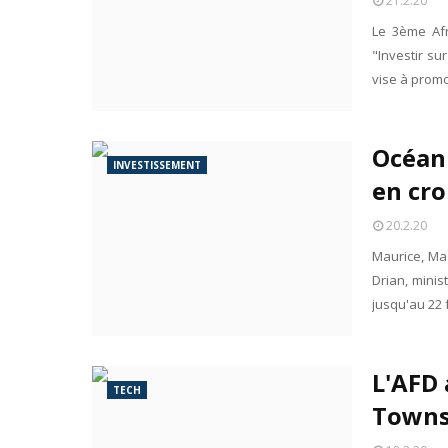
21.2.20
Le 3ème Afr
"Investir su
vise à prom
Océan 
INVESTISSEMENT
en cro
20.2.20
Maurice, Ma
Drian, minis
jusqu'au 22 
L'AFD 
TECH
Towns