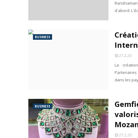
Randriamandr
d'abord. L'é
Créat
BUSINESS
Intern
27.2.20
La créatio
Partenaires 
dans les pa
Gemfie
BUSINESS
valori
Mozam
27.2.20