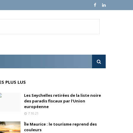
en, son fondateur, se livre.
e croissance sur ses ventes mondiales
l'OPA sur MultiChoice (Afrique du Sud)
ES PLUS LUS
e progressivement
Les Seychelles retirées de la liste noire
des paradis fiscaux par l'Union
'acquisition de FedEx Supply Chain
européenne
7.10.21
Île Maurice : le tourisme reprend des
couleurs
inois