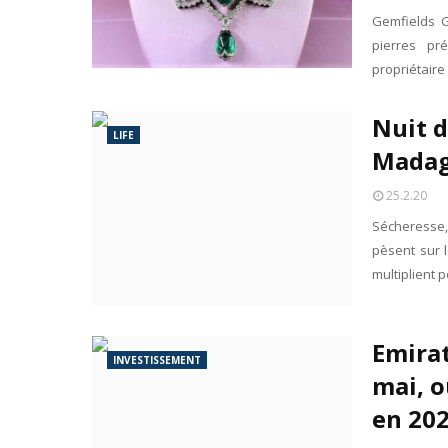
Gemfields G
pierres pr
propriétaire
Nuit d
LIFE
Madag
25.2.20
Sécheresse,
pèsent sur l
multiplient 
Emirat
INVESTISSEMENT
mai, o
en 202