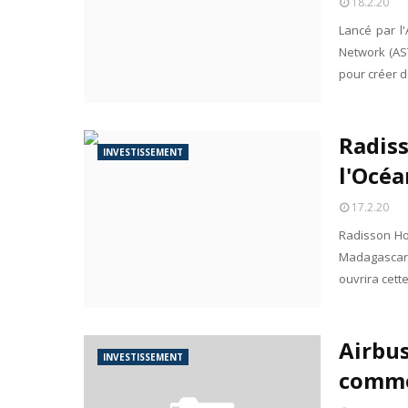
18.2.20
Lancé par l
Network (AST
pour créer d
Radiss
INVESTISSEMENT
l'Océa
17.2.20
Radisson Ho
Madagascar 
ouvrira cett
Airbus
INVESTISSEMENT
comme