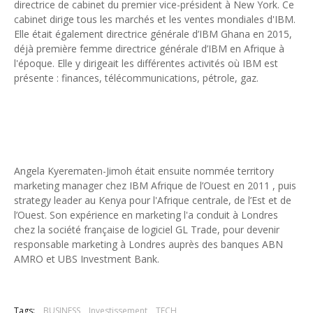
directrice de cabinet du premier vice-président à New York. Ce
Art et médias sociaux : à l'ère de la "présence ciblée"
cabinet dirige tous les marchés et les ventes mondiales d'IBM.
Unknown
-
May 09 2026
Elle était également directrice générale d’IBM Ghana en 2015,
Tourisme : l'Afrique fait le pari du luxe et de la durabilité
déjà première femme directrice générale d’IBM en Afrique à
l'époque. Elle y dirigeait les différentes activités où IBM est
Unknown
-
May 03 2026
présente : finances, télécommunications, pétrole, gaz.
Economie : quand le roi dollar grince
Unknown
-
Apr 26 2026
Industrie musicale : zoom sur la stratégie de Céline Dion
Unknown
-
Apr 19 2026
Le cours de l'or au plus haut depuis juin 2026
Tsirisoa Edition
-
Aug 06 2026
Angela Kyerematen-Jimoh était ensuite nommée territory
Voaara Madagascar intègre Design Hotels. P. Kjellgren, son fo
marketing manager chez IBM Afrique de l’Ouest en 2011 , puis
Tsirisoa Edition
-
Aug 03 2026
strategy leader au Kenya pour l'Afrique centrale, de l’Est et de
l’Ouest. Son expérience en marketing l'a conduit à Londres
chez la société française de logiciel GL Trade, pour devenir
responsable marketing à Londres auprès des banques ABN
AMRO et UBS Investment Bank.
Tags:
BUSINESS
Investissement
TECH