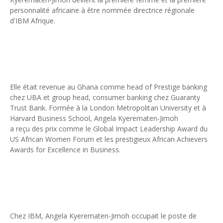
personnalité africaine à être nommée directrice régionale
Intelligence artificielle : le "Sud global" joue sa partition
d'IBM Afrique.
Unknown
-
Jul 06 2026
Chine : des investissements à l'étranger plus encadrés
Unknown
-
Jul 01 2026
Economie hôtelière : la connectivité comme levier stratégiq
Unknown
-
Jun 27 2026
Pays du Golfe : nouveau paradigme, nouvelles priorités
Elle était revenue au Ghana comme head of Prestige banking
Unknown
-
Jun 22 2026
chez UBA et group head, consumer banking chez Guaranty
Neutralité carbone : les "Iles Vanille" poussent leurs pions
Trust Bank. Formée à la London Metropolitan University et à
Unknown
-
Jun 18 2026
Harvard Business School, Angela Kyerematen-Jimoh
Rendez-vous golfique : Mazagan joue sa carte
a reçu des prix comme le Global Impact Leadership Award du
Unknown
-
Jun 11 2026
US African Women Forum et les prestigieux African Achievers
Course à l'IA : Meta envisage une importante levée de fonds
Awards for Excellence in Business.
Unknown
-
Jun 06 2026
Banques centrales : indépendantes jusqu'où ?
Unknown
-
Jun 02 2026
VTC : Yango Group veut accélérer en Afrique
Unknown
-
May 22 2026
Marques françaises : Chanel aux sommets de la valorisation e
Chez IBM, Angela Kyerematen-Jimoh occupait le poste de
Tsirisoa Edition
-
May 13 2026