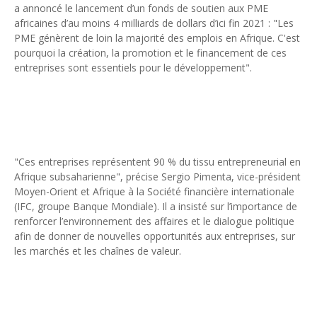
a annoncé le lancement d’un fonds de soutien aux PME
Unknown
-
May 03 2026
africaines d’au moins 4 milliards de dollars d’ici fin 2021 : "Les
Economie : quand le roi dollar grince
PME génèrent de loin la majorité des emplois en Afrique. C'est
Unknown
-
Apr 26 2026
pourquoi la création, la promotion et le financement de ces
Tourisme : le Maroc confirme sa vitalité
entreprises sont essentiels pour le développement".
Unknown
-
Aug 07 2026
Le cours de l'or au plus haut depuis juin 2026
Tsirisoa Edition
-
Aug 06 2026
Voaara Madagascar intègre Design Hotels. P. Kjellgren, son fo
Tsirisoa Edition
-
Aug 03 2026
Île Maurice : le tourisme reprend des couleurs
"Ces entreprises représentent 90 % du tissu entrepreneurial en
Unknown
-
Aug 03 2026
Afrique subsaharienne", précise Sergio Pimenta, vice-président
Moyen-Orient et Afrique à la Société financière internationale
(IFC, groupe Banque Mondiale). Il a insisté sur l’importance de
renforcer l’environnement des affaires et le dialogue politique
afin de donner de nouvelles opportunités aux entreprises, sur
les marchés et les chaînes de valeur.