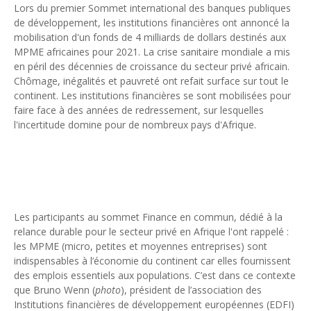
Lors du premier Sommet international des banques publiques
Unknown
-
Jul 01 2026
de développement, les institutions financières ont annoncé la
Economie hôtelière : la connectivité comme levier stratégiq
mobilisation d'un fonds de 4 milliards de dollars destinés aux
Unknown
-
Jun 27 2026
MPME africaines pour 2021. La crise sanitaire mondiale a mis
Pays du Golfe : nouveau paradigme, nouvelles priorités
en péril des décennies de croissance du secteur privé africain.
Unknown
-
Jun 22 2026
Chômage, inégalités et pauvreté ont refait surface sur tout le
Neutralité carbone : les "Iles Vanille" poussent leurs pions
continent. Les institutions financières se sont mobilisées pour
Unknown
-
Jun 18 2026
faire face à des années de redressement, sur lesquelles
Rendez-vous golfique : Mazagan joue sa carte
l'incertitude domine pour de nombreux pays d'Afrique.
Unknown
-
Jun 11 2026
Course à l'IA : Meta envisage une importante levée de fonds
Unknown
-
Jun 06 2026
Banques centrales : indépendantes jusqu'où ?
Unknown
-
Jun 02 2026
VTC : Yango Group veut accélérer en Afrique
Les participants au sommet Finance en commun, dédié à la
Unknown
-
May 22 2026
relance durable pour le secteur privé en Afrique l'ont rappelé :
les MPME (micro, petites et moyennes entreprises) sont
Marques françaises : Chanel aux sommets de la valorisation e
indispensables à l’économie du continent car elles fournissent
Tsirisoa Edition
-
May 13 2026
des emplois essentiels aux populations. C’est dans ce contexte
Art et médias sociaux : à l'ère de la "présence ciblée"
que Bruno Wenn (
photo
), président de l’association des
Unknown
-
May 09 2026
Institutions financières de développement européennes (EDFI)
Tourisme : l'Afrique fait le pari du luxe et de la durabilité