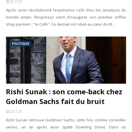
27.7.25
Unknown
-
May 22 2026
Après avoir révolutionné l’expérience café chez les amateurs du
Marques françaises : Chanel aux sommets de la valorisation e
monde entier, Nespresso vient d'inaugurer son premier coffee
Tsirisoa Edition
-
May 13 2026
shop parisien : "le Café". Ce dernier est situé au cœur du M…
Art et médias sociaux : à l'ère de la "présence ciblée"
Unknown
-
May 09 2026
Tourisme : l'Afrique fait le pari du luxe et de la durabilité
POLITIQUE
Unknown
-
May 03 2026
Economie : quand le roi dollar grince
Unknown
-
Apr 26 2026
Tourisme : le Maroc confirme sa vitalité
Unknown
-
Aug 07 2026
Rishi Sunak : son come-back chez
Goldman Sachs fait du bruit
23.7.25
Rishi Sunak retrouve Goldman Sachs, cette fois comme conseiller
senior, un an après avoir quitté Downing Street. Dans un