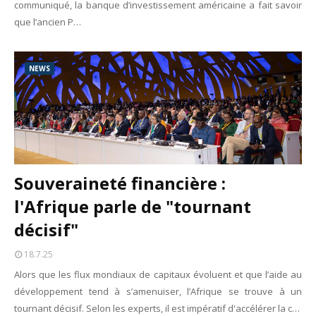
communiqué, la banque d’investissement américaine a fait savoir
que l’ancien P…
NEWS
Souveraineté financière :
l'Afrique parle de "tournant
décisif"
18.7.25
Alors que les flux mondiaux de capitaux évoluent et que l’aide au
développement tend à s’amenuiser, l’Afrique se trouve à un
tournant décisif. Selon les experts, il est impératif d'accélérer la c…