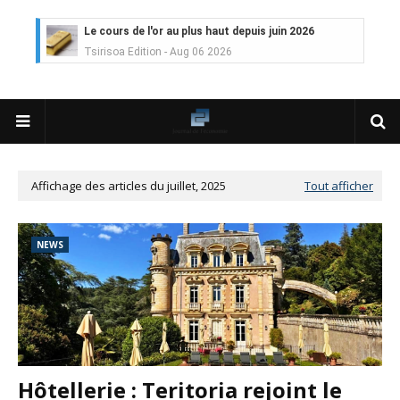
Le cours de l'or au plus haut depuis juin 2026
Tsirisoa Edition
-
Aug 06 2026
Voaara Madagascar intègre Design Hotels. P. Kjellgren, son fo
Tsirisoa Edition
-
Aug 03 2026
Île Maurice : le tourisme reprend des couleurs
Unknown
-
Aug 03 2026
Véhicules électriques : BYD (Chine) signe 3 mois de croissa
Tsirisoa Edition
-
Aug 01 2026
Affichage des articles du juillet, 2025
Tout afficher
Canal+ : nouvelles dimensions et croissance après l'OPA sur
Tsirisoa Edition
-
Jul 29 2026
Gazoduc Afrique Atlantique : le projet prend forme progres
NEWS
Unknown
-
Jul 25 2026
Fret : les dessous de l'ambition de CMA CGM avec l'acquisit
Tsirisoa Edition
-
Jul 22 2026
Tendances : le Head Spa à la conquête du monde
Unknown
-
Jul 21 2026
Aéronautique : Airbus se renforce sur le marché chinois
Unknown
-
Jul 18 2026
Hôtellerie : Teritoria rejoint le
Cinéma : Lionsgate attire l'attention du groupe Bolloré (Univ