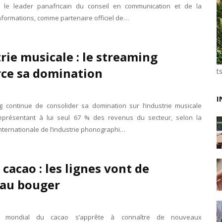
 le leader panafricain du conseil en communication et de la
Unknown
-
May 22 2026
informations, comme partenaire officiel de…
Marques françaises : Chanel aux sommets de la valor
Tsirisoa Edition
-
May 13 2026
Art et médias sociaux : à l'ère de la "présence ciblé
rie musicale : le streaming
Unknown
-
May 09 2026
Tourisme : l'Afrique fait le pari du luxe et de la durab
rce sa domination
t
Unknown
-
May 03 2026
Economie : quand le roi dollar grince
Unknown
-
Apr 26 2026
I
g continue de consolider sa domination sur l’industrie musicale
Industrie musicale : zoom sur la stratégie de Célin
eprésentant à lui seul 67 % des revenus du secteur, selon la
Unknown
-
Apr 19 2026
nternationale de l’industrie phonographi…
Le cours de l'or au plus haut depuis juin 2026
Tsirisoa Edition
-
Aug 06 2026
e cacao : les lignes vont de
au bouger
 mondial du cacao s’apprête à connaître de nouveaux