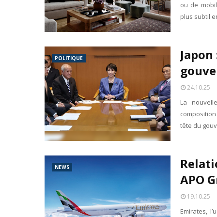
ou de mobili
plus subtil 
Japon 
POLITIQUE
gouve
24.10.25
La nouvell
composition
tête du gou
Relati
NEWS
APO G
19.10.25
Emirates, l