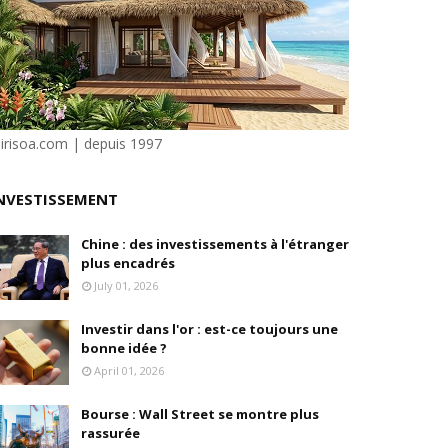
isation et la désirabilité
e"
ilité
sirisoa.com | depuis 1997
NVESTISSEMENT
e Dion
Chine : des investissements à l'étranger
plus encadrés
July 01, 2026
Investir dans l'or : est-ce toujours une
bonne idée ?
April 01, 2026
Bourse : Wall Street se montre plus
rassurée