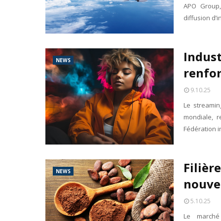
APO Group,
diffusion d’
Indust
NEWS
renfo
9.10.25
Le streamin
mondiale, r
Fédération i
Filièr
NEWS
nouve
5.10.25
Le marché