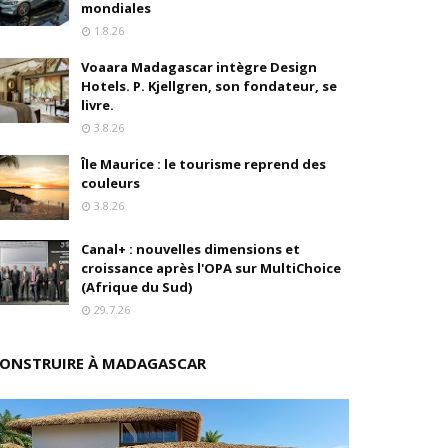
mondiales
1.8.26
s
Voaara Madagascar intègre Design
ition
Hotels. P. Kjellgren, son fondateur, se
livre.
drés
3.8.26
Île Maurice : le tourisme reprend des
stratégique
couleurs
3.8.26
ités
Canal+ : nouvelles dimensions et
rs pions
croissance après l'OPA sur MultiChoice
(Afrique du Sud)
29.7.26
 de fonds
ONSTRUIRE À MADAGASCAR