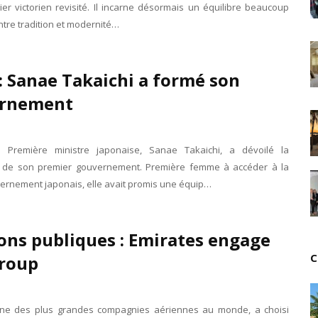
er victorien revisité. Il incarne désormais un équilibre beaucoup
Tsirisoa Edition
-
Jul 15 2026
entre tradition et modernité…
Jeux vidéo : Supercell parie sur les studios africain
Unknown
-
Jul 13 2026
Intelligence artificielle : le "Sud global" joue sa part
: Sanae Takaichi a formé son
Unknown
-
Jul 06 2026
Chine : des investissements à l'étranger plus enca
rnement
Unknown
-
Jul 01 2026
Economie hôtelière : la connectivité comme levier 
Unknown
-
Jun 27 2026
e Première ministre japonaise, Sanae Takaichi, a dévoilé la
Pays du Golfe : nouveau paradigme, nouvelles prior
 de son premier gouvernement. Première femme à accéder à la
Unknown
-
Jun 22 2026
vernement japonais, elle avait promis une équip…
Neutralité carbone : les "Iles Vanille" poussent leu
Unknown
-
Jun 18 2026
Rendez-vous golfique : Mazagan joue sa carte
ons publiques : Emirates engage
Unknown
-
Jun 11 2026
Course à l'IA : Meta envisage une importante levée
C
roup
Unknown
-
Jun 06 2026
Banques centrales : indépendantes jusqu'où ?
Unknown
-
Jun 02 2026
’une des plus grandes compagnies aériennes au monde, a choisi
VTC : Yango Group veut accélérer en Afrique