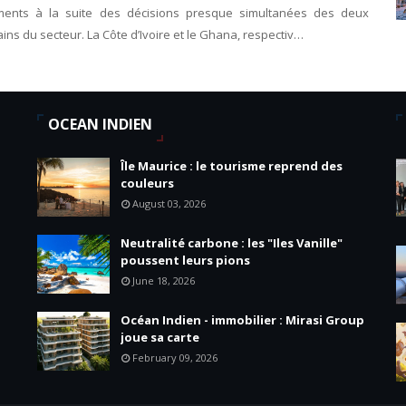
ments à la suite des décisions presque simultanées des deux
ains du secteur. La Côte d’Ivoire et le Ghana, respectiv…
OCEAN INDIEN
Île Maurice : le tourisme reprend des
couleurs
August 03, 2026
Neutralité carbone : les "Iles Vanille"
poussent leurs pions
June 18, 2026
Océan Indien - immobilier : Mirasi Group
joue sa carte
February 09, 2026