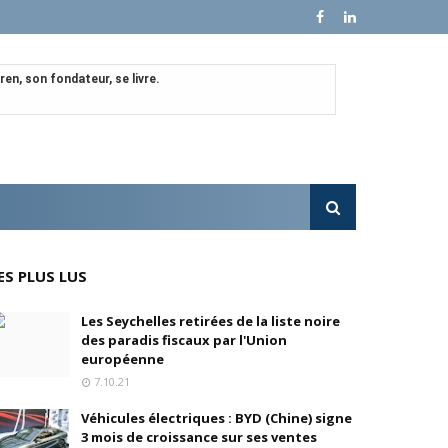
en, son fondateur, se livre.
e croissance sur ses ventes mondiales
l'OPA sur MultiChoice (Afrique du Sud)
e progressivement
ES PLUS LUS
'acquisition de FedEx Supply Chain
Les Seychelles retirées de la liste noire
des paradis fiscaux par l'Union
européenne
7.10.21
inois
Véhicules électriques : BYD (Chine) signe
3 mois de croissance sur ses ventes
oré (Universal, Canal+) et de Banijay