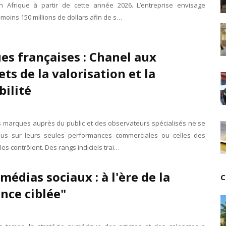
 Afrique à partir de cette année 2026. L’entreprise envisage
Unknown
-
Jul 18 2026
u moins 150 millions de dollars afin de s…
Cinéma : Lionsgate attire l'attention du groupe Boll
Tsirisoa Edition
-
Jul 15 2026
Jeux vidéo : Supercell parie sur les studios africain
s françaises : Chanel aux
Unknown
-
Jul 13 2026
Intelligence artificielle : le "Sud global" joue sa part
s de la valorisation et la
Unknown
-
Jul 06 2026
bilité
Chine : des investissements à l'étranger plus enca
Unknown
-
Jul 01 2026
Economie hôtelière : la connectivité comme levier 
Unknown
-
Jun 27 2026
s marques auprès du public et des observateurs spécialisés ne se
Pays du Golfe : nouveau paradigme, nouvelles prior
us sur leurs seules performances commerciales ou celles des
Unknown
-
Jun 22 2026
les contrôlent. Des rangs indiciels trai…
Neutralité carbone : les "Iles Vanille" poussent leu
Unknown
-
Jun 18 2026
 médias sociaux : à l'ère de la
C
Rendez-vous golfique : Mazagan joue sa carte
nce ciblée"
Unknown
-
Jun 11 2026
Course à l'IA : Meta envisage une importante levée
Unknown
-
Jun 06 2026
Banques centrales : indépendantes jusqu'où ?