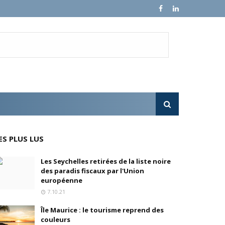
en, son fondateur, se livre.
e croissance sur ses ventes mondiales
l'OPA sur MultiChoice (Afrique du Sud)
ES PLUS LUS
e progressivement
Les Seychelles retirées de la liste noire
des paradis fiscaux par l'Union
'acquisition de FedEx Supply Chain
européenne
7.10.21
Île Maurice : le tourisme reprend des
couleurs
inois