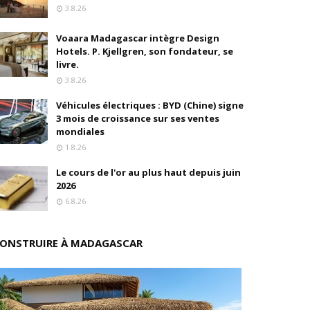
3.8.26
oré (Universal, Canal+) et de Banijay
Voaara Madagascar intègre Design
Hotels. P. Kjellgren, son fondateur, se
s
livre.
3.8.26
ition
Véhicules électriques : BYD (Chine) signe
3 mois de croissance sur ses ventes
drés
mondiales
1.8.26
stratégique
Le cours de l'or au plus haut depuis juin
ités
2026
6.8.26
rs pions
ONSTRUIRE À MADAGASCAR
 de fonds