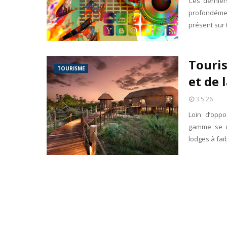
Ces dernier
profondémen
présent sur 
Touris
TOURISME
et de 
3.5.26
Loin d’oppo
gamme se ré
lodges à fa