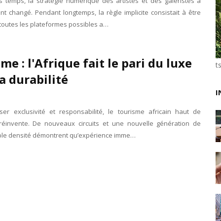
s temps, la stratégie numérique des artistes et des galeristes a
Unknown
-
Jun 02 2026
t changé. Pendant longtemps, la règle implicite consistait à être
VTC : Yango Group veut accélérer en Afrique
toutes les plateformes possibles a…
Unknown
-
May 22 2026
Marques françaises : Chanel aux sommets de la valor
Tsirisoa Edition
-
May 13 2026
me : l'Afrique fait le pari du luxe
Art et médias sociaux : à l'ère de la "présence ciblé
t
la durabilité
Unknown
-
May 09 2026
Tourisme : l'Afrique fait le pari du luxe et de la durab
I
Unknown
-
May 03 2026
Economie : quand le roi dollar grince
ser exclusivité et responsabilité, le tourisme africain haut de
Unknown
-
Apr 26 2026
invente. De nouveaux circuits et une nouvelle génération de
Tourisme : le Maroc confirme sa vitalité
ible densité démontrent qu’expérience imme…
Unknown
-
Aug 07 2026