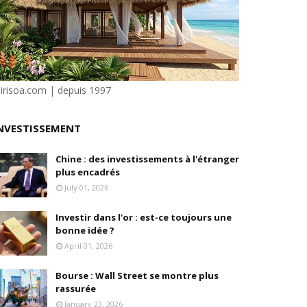
isation et la désirabilité
e"
sirisoa.com | depuis 1997
ilité
NVESTISSEMENT
Chine : des investissements à l'étranger
plus encadrés
July 01, 2026
Investir dans l'or : est-ce toujours une
bonne idée ?
April 01, 2026
Bourse : Wall Street se montre plus
rassurée
January 23, 2026