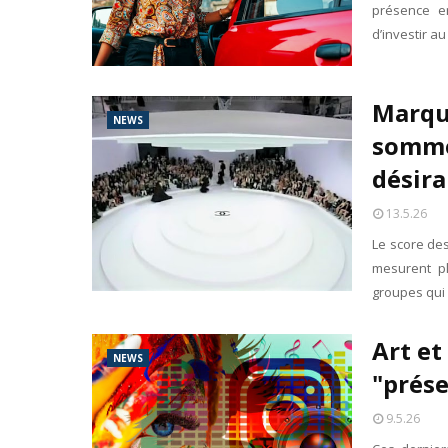
présence en
d’investir a
Marque
NEWS
sommet
désira
13.5.26
Le score de
mesurent pl
groupes qui 
Art et
NEWS
"prése
9.5.26