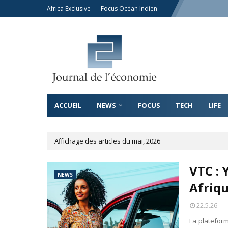
Africa Exclusive
Focus Océan Indien
ACCUEIL
NEWS
FOCUS
TECH
LIFE
Affichage des articles du mai, 2026
VTC : 
NEWS
Afriq
22.5.26
La platefor