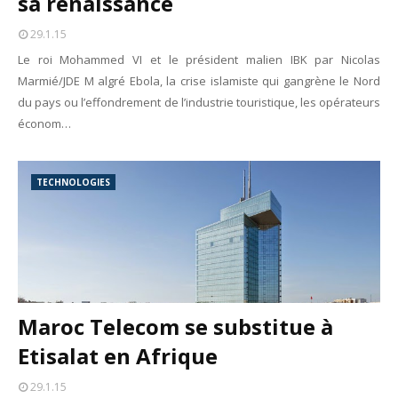
sa renaissance
Tsirisoa Edition
-
May 13 2026
29.1.15
Art et médias sociaux : à l'ère de la "présence ciblée"
Unknown
-
May 09 2026
Le roi Mohammed VI et le président malien IBK par Nicolas
Tourisme : l'Afrique fait le pari du luxe et de la durabilité
Marmié/JDE M algré Ebola, la crise islamiste qui gangrène le Nord
Unknown
-
May 03 2026
du pays ou l’effondrement de l’industrie touristique, les opérateurs
Economie : quand le roi dollar grince
économ…
Unknown
-
Apr 26 2026
Tourisme : le Maroc confirme sa vitalité
Unknown
-
Aug 07 2026
TECHNOLOGIES
Le cours de l'or au plus haut depuis juin 2026
Tsirisoa Edition
-
Aug 06 2026
Maroc Telecom se substitue à
Etisalat en Afrique
29.1.15