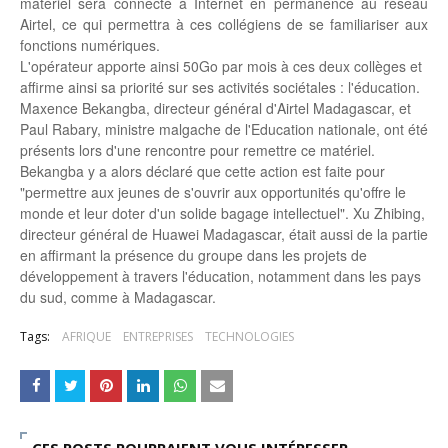
matériel sera connecté à Internet en permanence au réseau
Unknown
-
Apr 19 2026
Airtel, ce qui permettra à ces collégiens de se familiariser aux
Le cours de l'or au plus haut depuis juin 2026
fonctions numériques.
Tsirisoa Edition
-
Aug 06 2026
L'opérateur apporte ainsi 50Go par mois à ces deux collèges et
affirme ainsi sa priorité sur ses activités sociétales : l'éducation.
Voaara Madagascar intègre Design Hotels. P. Kjellgren, son fo
Maxence Bekangba, directeur général d'Airtel Madagascar, et
Tsirisoa Edition
-
Aug 03 2026
Paul Rabary, ministre malgache de l'Education nationale, ont été
Île Maurice : le tourisme reprend des couleurs
présents lors d'une rencontre pour remettre ce matériel.
Unknown
-
Aug 03 2026
Bekangba y a alors déclaré que cette action est faite pour
Véhicules électriques : BYD (Chine) signe 3 mois de croissa
"permettre aux jeunes de s'ouvrir aux opportunités qu'offre le
Tsirisoa Edition
-
Aug 01 2026
monde et leur doter d'un solide bagage intellectuel". Xu Zhibing,
Canal+ : nouvelles dimensions et croissance après l'OPA sur
directeur général de Huawei Madagascar, était aussi de la partie
Tsirisoa Edition
-
Jul 29 2026
en affirmant la présence du groupe dans les projets de
développement à travers l'éducation, notamment dans les pays
du sud, comme à Madagascar.
Tags:
AFRIQUE
ENTREPRISES
TECHNOLOGIES