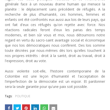
gé
n
érale
face à un nouveau drame humain qui menace la
planète
: le déplacement sans précédent
de réfugiés
.
A la
recherche de plus d
'humanité,
ces
homme
s, femmes et
enfants
ont été
confrontés eux
aussi
aux
lois de leurs pays, qui
ont
fait d'eux
ces réfugiés qu'on rejette avec force
.
No
s
réactions radicales feront d'eux
l
es parias
des temps
modernes, et bien sûr vous et moi
, nous détournons
notre
regard en vertu du sacro-saint avantage social et
économique
que nos lois démocratiques nous confèren
t. Des lois somme
toute décriées par nous-mêmes dès lors qu'elles touchent à
nos propres intérêts : droit
à la santé, droit au travail
, droit à
l'expression, droit au vote.
Aussi violente soit-elle
, l
'histoire contemporaine de l
a
Colombie est une leçon d'humanité
et
l'acceptation de
l'imperfection de la démocratie
est un espoir. Et
pardonner
sera la seule garantie pour qu'une paix
soit possible.
Tags:
POLITIQUE