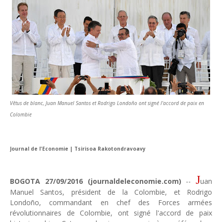
Unknown
-
Jun 27 2026
Pays du Golfe : nouveau paradigme, nouvelles priorités
Unknown
-
Jun 22 2026
Neutralité carbone : les "Iles Vanille" poussent leurs pions
Unknown
-
Jun 18 2026
Rendez-vous golfique : Mazagan joue sa carte
Unknown
-
Jun 11 2026
Course à l'IA : Meta envisage une importante levée de fonds
Unknown
-
Jun 06 2026
Vêtus de blanc, Juan Manuel Santos et Rodrigo Londoño ont signé l'accord de paix en
Banques centrales : indépendantes jusqu'où ?
Colombie
Unknown
-
Jun 02 2026
VTC : Yango Group veut accélérer en Afrique
Unknown
-
May 22 2026
Journal de l'Economie |
Tsirisoa Rakotondravoavy
Marques françaises : Chanel aux sommets de la valorisation e
Tsirisoa Edition
-
May 13 2026
Art et médias sociaux : à l'ère de la "présence ciblée"
J
BOGOTA 27/09/2016 (journaldeleconomie.com)
--
uan
Unknown
-
May 09 2026
M
anuel Santos, président de la
Colombie
, et Rodr
igo
Tourisme : l'Afrique fait le pari du luxe et de la durabilité
Londoño, commandant en chef des
Forces armées
Unknown
-
May 03 2026
révolutionnaires
de Colombie
, ont signé
l'accord de
paix
Economie : quand le roi dollar grince