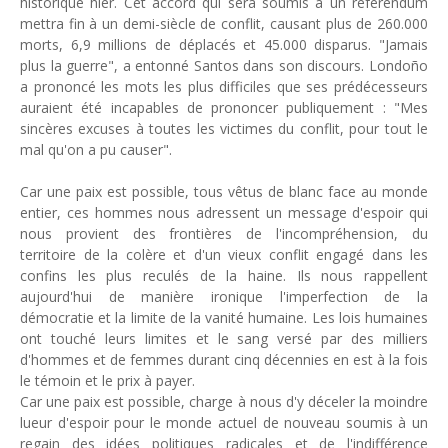
historique hier.
Ce
t
accord qui sera soumis à un référendum
Unknown
-
Apr 26 2026
mettra fin à un demi-siècle de conflit, causant plus de 260.000
Industrie musicale : zoom sur la stratégie de Céline Dion
morts, 6,9 millions de déplacés et 45.000 disparus. "
J
amais
Unknown
-
Apr 19 2026
plus la
guerre", a entonn
é
Santos
dans son discours. Londoño
a prononcé les mots les plus difficiles que
Le cours de l'or au plus haut depuis juin 2026
ses prédécesseurs
auraient été incapables
de prononcer publiqueme
nt : "
Mes
Tsirisoa Edition
-
Aug 06 2026
sincères excuses
à toutes les victimes du conflit
, pour tout le
Voaara Madagascar intègre Design Hotels. P. Kjellgren, son fo
mal qu'on a
pu causer
".
Tsirisoa Edition
-
Aug 03 2026
Île Maurice : le tourisme reprend des couleurs
Car une paix est possible,
tous v
êtus de blanc
face au monde
Unknown
-
Aug 03 2026
entier,
c
es hommes
nous adressent un
message d'espoir qui
Véhicules électriques : BYD (Chine) signe 3 mois de croissa
nous provient des frontières
de
l'
incompréhension
,
du
Tsirisoa Edition
-
Aug 01 2026
territoire de la colère et d'un
vieux conflit
engagé dans les
confins
les plus reculés de la haine
.
Ils
nous rappellent
aujourd'hui de manière ironique
l'i
mperfection de la
démocratie
et la limite de la vanité humaine
. Les lois humaines
ont touché leurs limites et le sang versé par
des
milliers
d'hommes et de femmes durant cinq décennies en est à la fois
le témoin
et le prix à payer.
C
ar une paix est possible,
c
harge à nous d'y déceler
la moindre
lueur d'espoir pour le monde actuel de nou
veau
soumis à un
regain des idées politiques radicales
et
de l'indifférence