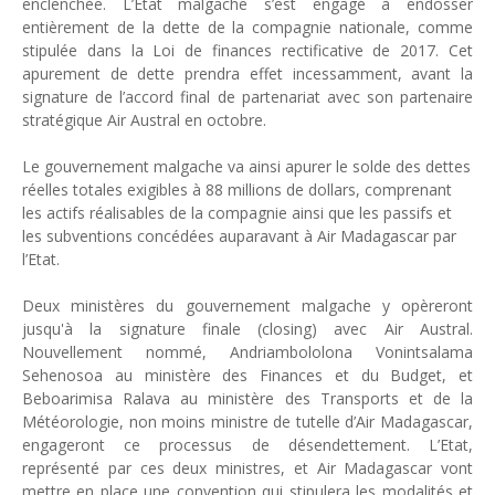
enclenchée. L’Etat malgache s’est engagé à endosser
Unknown
-
May 22 2026
entièrement de la dette de la compagnie nationale, comme
Marques françaises : Chanel aux sommets de la valorisation e
stipulée dans la Loi de finances rectificative de 2017. Cet
Tsirisoa Edition
-
May 13 2026
apurement de dette prendra effet incessamment, avant la
Art et médias sociaux : à l'ère de la "présence ciblée"
signature de l’accord final de partenariat avec son partenaire
stratégique Air Austral en octobre.
Unknown
-
May 09 2026
Tourisme : l'Afrique fait le pari du luxe et de la durabilité
Le gouvernement malgache va ainsi apurer le solde des dettes
Unknown
-
May 03 2026
réelles totales exigibles à 88 millions de dollars, comprenant
Economie : quand le roi dollar grince
les actifs réalisables de la compagnie ainsi que les passifs et
Unknown
-
Apr 26 2026
les subventions concédées auparavant à Air Madagascar par
Tourisme : le Maroc confirme sa vitalité
l’Etat.
Unknown
-
Aug 07 2026
Deux ministères du gouvernement malgache y opèreront
jusqu'à la signature finale (closing) avec Air Austral.
Nouvellement nommé, Andriambololona Vonintsalama
Sehenosoa au ministère des Finances et du Budget, et
Beboarimisa Ralava au ministère des Transports et de la
Météorologie, non moins ministre de tutelle d’Air Madagascar,
engageront ce processus de désendettement. L’Etat,
représenté par ces deux ministres, et Air Madagascar vont
mettre en place une convention qui stipulera les modalités et