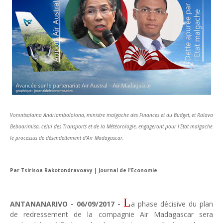
Tsirisoa Edition
-
Jul 15 2026
Jeux vidéo : Supercell parie sur les studios africains
Unknown
-
Jul 13 2026
Intelligence artificielle : le "Sud global" joue sa partition
Unknown
-
Jul 06 2026
Chine : des investissements à l'étranger plus encadrés
Unknown
-
Jul 01 2026
Economie hôtelière : la connectivité comme levier stratégiq
Unknown
-
Jun 27 2026
Pays du Golfe : nouveau paradigme, nouvelles priorités
Vonintsalama
Andriambololona, ministre malgache des Finances et du Budget, et Ralava
Unknown
-
Jun 22 2026
Beboarimisa, celui des Transports et de la Météorologie, engageront pour l'Etat malgache
Neutralité carbone : les "Iles Vanille" poussent leurs pions
le processus de désendettement d'Air Madagascar.
Unknown
-
Jun 18 2026
Rendez-vous golfique : Mazagan joue sa carte
Unknown
-
Jun 11 2026
Par Tsirisoa Rakotondravoavy | Journal de l'Economie
Course à l'IA : Meta envisage une importante levée de fonds
Unknown
-
Jun 06 2026
Banques centrales : indépendantes jusqu'où ?
L
ANTANANARIVO - 06/09/2017 -
a phase décisive du plan
Unknown
-
Jun 02 2026
de redressement de la compagnie Air Madagascar sera
VTC : Yango Group veut accélérer en Afrique