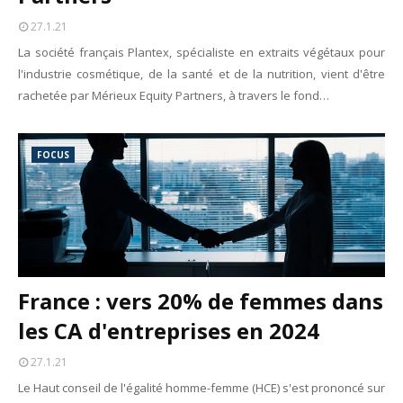
27.1.21
La société français Plantex, spécialiste en extraits végétaux pour
l'industrie cosmétique, de la santé et de la nutrition, vient d'être
rachetée par Mérieux Equity Partners, à travers le fond…
FOCUS
France : vers 20% de femmes dans
les CA d'entreprises en 2024
27.1.21
Le Haut conseil de l'égalité homme-femme (HCE) s'est prononcé sur