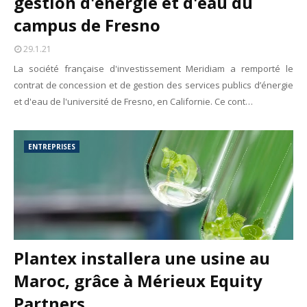
gestion d'énergie et d'eau du
Tsirisoa Edition
-
May 13 2026
campus de Fresno
Art et médias sociaux : à l'ère de la "présence ciblée"
Unknown
-
May 09 2026
29.1.21
Tourisme : l'Afrique fait le pari du luxe et de la durabilité
La société française d'investissement Meridiam a remporté le
Unknown
-
May 03 2026
contrat de concession et de gestion des services publics d’énergie
Economie : quand le roi dollar grince
et d'eau de l'université de Fresno, en Californie. Ce cont…
Unknown
-
Apr 26 2026
Industrie musicale : zoom sur la stratégie de Céline Dion
Unknown
-
Apr 19 2026
ENTREPRISES
Le cours de l'or au plus haut depuis juin 2026
Tsirisoa Edition
-
Aug 06 2026
Plantex installera une usine au
Maroc, grâce à Mérieux Equity
Partners