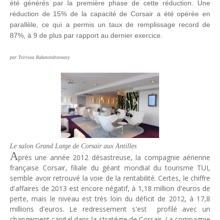
été générés par la première phase de cette réduction. Une
Unknown
-
Jul 13 2026
réduction de 15% de la capacité de Corsair a été opérée en
Intelligence artificielle : le "Sud global" joue sa partition
parallèle, ce qui a permis un taux de remplissage record de
Unknown
-
Jul 06 2026
87%, à 9 de plus par rapport au dernier exercice.
Chine : des investissements à l'étranger plus encadrés
Unknown
-
Jul 01 2026
par Tsirisoa Rakotondravoavy
Economie hôtelière : la connectivité comme levier stratégiq
Unknown
-
Jun 27 2026
Pays du Golfe : nouveau paradigme, nouvelles priorités
Unknown
-
Jun 22 2026
Neutralité carbone : les "Iles Vanille" poussent leurs pions
Unknown
-
Jun 18 2026
Rendez-vous golfique : Mazagan joue sa carte
Unknown
-
Jun 11 2026
Le salon Grand Large de Corsair aux Antilles
Course à l'IA : Meta envisage une importante levée de fonds
A
près une année 2012 désastreuse, la compagnie aérienne
Unknown
-
Jun 06 2026
française Corsair, filiale du géant mondial du tourisme TUI,
Banques centrales : indépendantes jusqu'où ?
semble avoir retrouvé la voie de la rentabilité. Certes, le chiffre
Unknown
-
Jun 02 2026
d'affaires de 2013 est encore négatif, à 1,18 million d'euros de
VTC : Yango Group veut accélérer en Afrique
perte, mais le niveau est très loin du déficit de 2012, à 17,8
Unknown
-
May 22 2026
millions d'euros. Le redressement s'est profilé avec un
Marques françaises : Chanel aux sommets de la valorisation e
changement capital dans la stratégie de Corsair. La compagnie