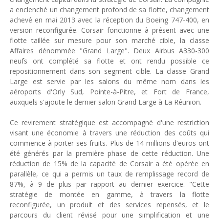
a enclenché un changement profond de sa flotte, changement
Tsirisoa Edition
-
May 13 2026
achevé en mai 2013 avec la réception du Boeing 747-400, en
Art et médias sociaux : à l'ère de la "présence ciblée"
version reconfigurée. Corsair fonctionne à présent avec une
Unknown
-
May 09 2026
flotte taillée sur mesure pour son marché cible, la classe
Tourisme : l'Afrique fait le pari du luxe et de la durabilité
Affaires dénommée "Grand Large". Deux Airbus A330-300
Unknown
-
May 03 2026
neufs ont complété sa flotte et ont rendu possible ce
Economie : quand le roi dollar grince
repositionnement dans son segment cible. La classe Grand
Unknown
-
Apr 26 2026
Large est servie par les salons du même nom dans les
Industrie musicale : zoom sur la stratégie de Céline Dion
aéroports d'Orly Sud, Pointe-à-Pitre, et Fort de France,
Unknown
-
Apr 19 2026
auxquels s'ajoute le dernier salon Grand Large à La Réunion.
Le cours de l'or au plus haut depuis juin 2026
Tsirisoa Edition
-
Aug 06 2026
Ce revirement stratégique est accompagné d'une restriction
visant une économie à travers une réduction des coûts qui
commence à porter ses fruits. Plus de 14 millions d'euros ont
été générés par la première phase de cette réduction. Une
réduction de 15% de la capacité de Corsair a été opérée en
parallèle, ce qui a permis un taux de remplissage record de
87%, à 9 de plus par rapport au dernier exercice. "Cette
stratégie de montée en gamme, à travers la flotte
reconfigurée, un produit et des services repensés, et le
parcours du client révisé pour une simplification et une