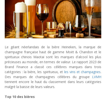
Tsirisoa Edition
-
Jul 15 2026
Jeux vidéo : Supercell parie sur les studios africains
Unknown
-
Jul 13 2026
Intelligence artificielle : le "Sud global" joue sa partition
Unknown
-
Jul 06 2026
Chine : des investissements à l'étranger plus encadrés
Unknown
-
Jul 01 2026
Economie hôtelière : la connectivité comme levier stratégiq
Unknown
-
Jun 27 2026
Le géant néerlandais de la bière Heineken, la marque de
Pays du Golfe : nouveau paradigme, nouvelles priorités
champagne française haut de gamme Moët & Chandon et le
spiritueux chinois Maotai sont les marques d'alcool les plus
Unknown
-
Jun 22 2026
précieuses au monde, en termes de valeur. Le rapport 2023 de
Neutralité carbone : les "Iles Vanille" poussent leurs pions
Brand Finance a classé ces célèbres marques dans trois
Unknown
-
Jun 18 2026
catégories : la bière, les spiritueux, et
les vins et champagnes
.
Rendez-vous golfique : Mazagan joue sa carte
Des marques de champagnes célèbres du groupe
LVMH
Unknown
-
Jun 11 2026
tiennent encore le haut du classement dans leurs catégories
Course à l'IA : Meta envisage une importante levée de fonds
malgré la baisse de leurs valeurs.
Unknown
-
Jun 06 2026
Banques centrales : indépendantes jusqu'où ?
Top 10 des bières
Unknown
-
Jun 02 2026
VTC : Yango Group veut accélérer en Afrique