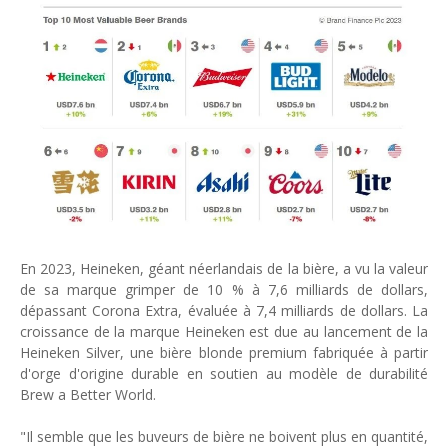
Unknown
-
May 22 2026
Marques françaises : Chanel aux sommets de la valorisation e
Tsirisoa Edition
-
May 13 2026
Art et médias sociaux : à l'ère de la "présence ciblée"
Unknown
-
May 09 2026
Tourisme : l'Afrique fait le pari du luxe et de la durabilité
Unknown
-
May 03 2026
Economie : quand le roi dollar grince
Unknown
-
Apr 26 2026
Tourisme : le Maroc confirme sa vitalité
Unknown
-
Aug 07 2026
En 2023, Heineken, géant néerlandais de la bière, a vu la valeur
de sa marque grimper de 10 % à 7,6 milliards de dollars,
dépassant Corona Extra, évaluée à 7,4 milliards de dollars. La
croissance de la marque Heineken est due au lancement de la
Heineken Silver, une bière blonde premium fabriquée à partir
d'orge d'origine durable en soutien au modèle de durabilité
Brew a Better World.
"Il semble que les buveurs de bière ne boivent plus en quantité,