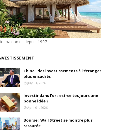
ilité
e Dion
sirisoa.com | depuis 1997
NVESTISSEMENT
en, son fondateur, se livre.
Chine : des investissements à l'étranger
plus encadrés
July 01, 2026
Investir dans l'or : est-ce toujours une
bonne idée ?
April 01, 2026
Bourse : Wall Street se montre plus
rassurée