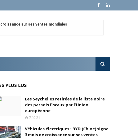
e croissance sur ses ventes mondiales
l'OPA sur MultiChoice (Afrique du Sud)
e progressivement
'acquisition de FedEx Supply Chain
ES PLUS LUS
inois
Les Seychelles retirées de la liste noire
des paradis fiscaux par l'Union
oré (Universal, Canal+) et de Banijay
européenne
7.10.21
s
Véhicules électriques : BYD (Chine) signe
3 mois de croissance sur ses ventes
ition