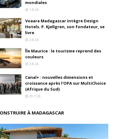
mondiales
1.8.26
drés
Voaara Madagascar intègre Design
stratégique
Hotels. P. Kjellgren, son fondateur, se
livre.
ités
3.8.26
Île Maurice : le tourisme reprend des
rs pions
couleurs
3.8.26
Canal+ : nouvelles dimensions et
 de fonds
croissance après l'OPA sur MultiChoice
(Afrique du Sud)
29.7.26
ONSTRUIRE À MADAGASCAR
isation et la désirabilité
e"