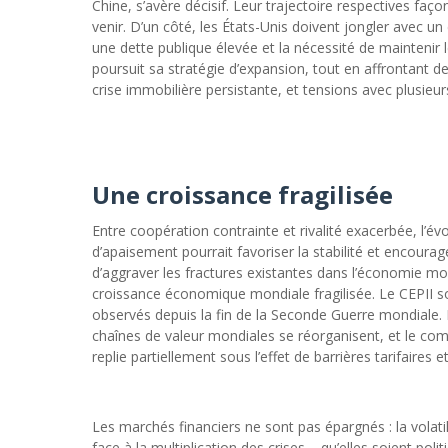
Chine, s’avère décisif. Leur trajectoire respectives faç
venir. D’un côté, les États-Unis doivent jongler avec un
une dette publique élevée et la nécessité de maintenir l
poursuit sa stratégie d’expansion, tout en affrontant de
crise immobilière persistante, et tensions avec plusie
Une croissance fragilisée
Entre coopération contrainte et rivalité exacerbée, l’év
d’apaisement pourrait favoriser la stabilité et encoura
d’aggraver les fractures existantes dans l’économie m
croissance économique mondiale fragilisée. Le CEPII so
observés depuis la fin de la Seconde Guerre mondiale. 
chaînes de valeur mondiales se réorganisent, et le co
replie partiellement sous l’effet de barrières tarifaires e
Les marchés financiers ne sont pas épargnés : la volatil
face à la multiplication des crises – qu’elles soient po