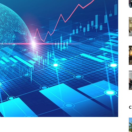
Unknown
-
Jul 06 2026
Chine : des investissements à l'étranger plus enca
Unknown
-
Jul 01 2026
Economie hôtelière : la connectivité comme levier 
Unknown
-
Jun 27 2026
Pays du Golfe : nouveau paradigme, nouvelles prior
Unknown
-
Jun 22 2026
Neutralité carbone : les "Iles Vanille" poussent leu
Unknown
-
Jun 18 2026
Rendez-vous golfique : Mazagan joue sa carte
Unknown
-
Jun 11 2026
Course à l'IA : Meta envisage une importante levée
Unknown
-
Jun 06 2026
Banques centrales : indépendantes jusqu'où ?
Unknown
-
Jun 02 2026
VTC : Yango Group veut accélérer en Afrique
C
Unknown
-
May 22 2026
Marques françaises : Chanel aux sommets de la valor
Tsirisoa Edition
-
May 13 2026
Art et médias sociaux : à l'ère de la "présence ciblé