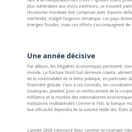
plus vulnérables aux chocs extérieurs, se trouvent par
l’économie mondiale doit composer avec d’autres défis 
inachevée, malgré l’urgence climatique. Les pays doiv
énergies fossiles, mais ces efforts s’accompagnent de
Une année décisive
Par ailleurs, les inégalités économiques persistent, voi
monde. La fracture Nord-Sud demeure criante, alimenta
de la soutenabilité de la dette publique, en particulier
financière globale. Face à ces constats, les coordinatr
Soubeyran, plaident pour un renforcement de la coopé
méfiance et la montée des nationalismes économiques, c
institutions multilatérales comme le FMI, la Banque mo
leur efficacité dépendra de la volonté réelle des États
L’année 2026 s’annonce donc comme un tournant critiq