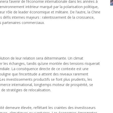
onnera l’avenir de l’économie internationale dans les années à
 environnement intérieur marqué par la polarisation politique,
eur rôle de leader économique et militaire. De l’autre, la Chine
s défis internes majeurs : ralentissement de la croissance,
urs partenaires commerciaux.
olution de leur relation sera déterminante. Un climat
ger les échanges, tandis qu’une montée des tensions risquerait
ondiale. La conséquence directe de ce contexte est une
uligne que l’incertitude a atteint des niveaux rarement
Les investissements productifs se font plus prudents, les
mmerce international, longtemps moteur de prospérité, se
t de stratégies de relocalisation.
ité demeure élevée, reflétant les craintes des investisseurs
litiques, climatiques ou sanitaires. Les économies émergentes,