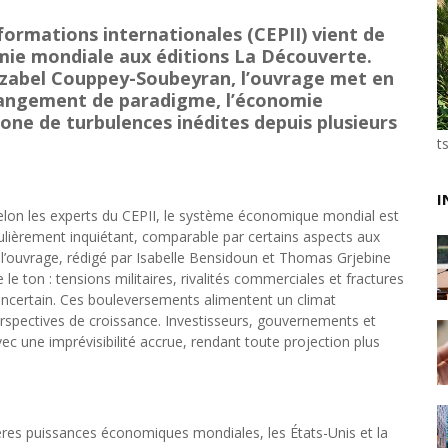
Unknown
-
May 09 2026
formations internationales (CEPII) vient de
Tourisme : l'Afrique fait le pari du luxe et de la durab
omie mondiale aux éditions La Découverte.
Unknown
-
May 03 2026
ézabel Couppey-Soubeyran, l’ouvrage met en
Economie : quand le roi dollar grince
changement de paradigme, l’économie
Unknown
-
Apr 26 2026
one de turbulences inédites depuis plusieurs
Industrie musicale : zoom sur la stratégie de Célin
t
Unknown
-
Apr 19 2026
Le cours de l'or au plus haut depuis juin 2026
Tsirisoa Edition
-
Aug 06 2026
I
elon les experts du CEPII, le système économique mondial est
Voaara Madagascar intègre Design Hotels. P. Kjellgr
ulièrement inquiétant, comparable par certains aspects aux
Tsirisoa Edition
-
Aug 03 2026
 l’ouvrage, rédigé par Isabelle Bensidoun et Thomas Grjebine
Île Maurice : le tourisme reprend des couleurs
le ton : tensions militaires, rivalités commerciales et fractures
Unknown
-
Aug 03 2026
incertain. Ces bouleversements alimentent un climat
perspectives de croissance. Investisseurs, gouvernements et
c une imprévisibilité accrue, rendant toute projection plus
res puissances économiques mondiales, les États-Unis et la