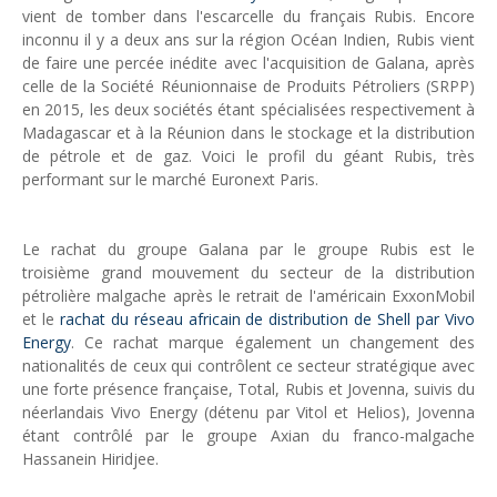
vient de tomber dans l'escarcelle du français Rubis. Encore
Unknown
-
May 09 2026
inconnu il y a deux ans sur la région Océan Indien, Rubis vient
Tourisme : l'Afrique fait le pari du luxe et de la durabilité
de faire une percée inédite avec l'acquisition de Galana, après
Unknown
-
May 03 2026
celle de la Société Réunionnaise de Produits Pétroliers (SRPP)
Economie : quand le roi dollar grince
en 2015, les deux sociétés étant spécialisées respectivement à
Unknown
-
Apr 26 2026
Madagascar et à la Réunion dans le stockage et la distribution
Industrie musicale : zoom sur la stratégie de Céline Dion
de pétrole et de gaz. Voici le profil du géant Rubis, très
Unknown
-
Apr 19 2026
performant sur le marché Euronext Paris.
Le cours de l'or au plus haut depuis juin 2026
Tsirisoa Edition
-
Aug 06 2026
Voaara Madagascar intègre Design Hotels. P. Kjellgren, son fo
Le rachat du groupe Galana par le groupe Rubis est le
Tsirisoa Edition
-
Aug 03 2026
troisième grand mouvement du secteur de la distribution
pétrolière malgache après le retrait de l'américain ExxonMobil
et le
rachat du réseau africain de distribution de Shell par Vivo
Energy
. Ce rachat marque également un changement des
nationalités de ceux qui contrôlent ce secteur stratégique avec
une forte présence française, Total, Rubis et Jovenna, suivis du
néerlandais Vivo Energy (détenu par Vitol et Helios), Jovenna
étant contrôlé par le groupe Axian du franco-malgache
Hassanein Hiridjee.