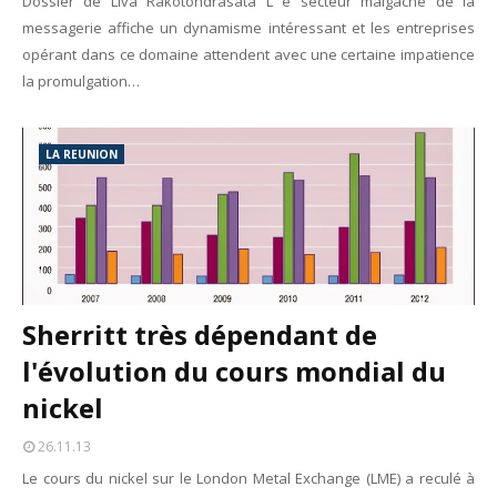
Dossier de Liva Rakotondrasata L e secteur malgache de la
Unknown
-
May 22 2026
messagerie affiche un dynamisme intéressant et les entreprises
Marques françaises : Chanel aux sommets de la valorisation e
opérant dans ce domaine attendent avec une certaine impatience
Tsirisoa Edition
-
May 13 2026
la promulgation…
Art et médias sociaux : à l'ère de la "présence ciblée"
Unknown
-
May 09 2026
Tourisme : l'Afrique fait le pari du luxe et de la durabilité
LA REUNION
Unknown
-
May 03 2026
Banque : Revolut a obtenu sa licence bancaire en France et 
Tsirisoa Edition
-
Aug 10 2026
Tourisme : le Maroc confirme sa vitalité
Unknown
-
Aug 07 2026
Sherritt très dépendant de
l'évolution du cours mondial du
nickel
26.11.13
Le cours du nickel sur le London Metal Exchange (LME) a reculé à