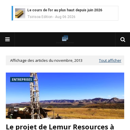
Le cours de l'or au plus haut depuis juin 2026
Tsirisoa Edition
-
Aug 06 2026
Voaara Madagascar intègre Design Hotels. P. Kjellgren, son fo
Tsirisoa Edition
-
Aug 03 2026
Île Maurice : le tourisme reprend des couleurs
Unknown
-
Aug 03 2026
Véhicules électriques : BYD (Chine) signe 3 mois de croissa
Tsirisoa Edition
-
Aug 01 2026
Affichage des articles du novembre, 2013
Tout afficher
Canal+ : nouvelles dimensions et croissance après l'OPA sur
Tsirisoa Edition
-
Jul 29 2026
Gazoduc Afrique Atlantique : le projet prend forme progres
ENTREPRISES
Unknown
-
Jul 25 2026
Fret : les dessous de l'ambition de CMA CGM avec l'acquisit
Tsirisoa Edition
-
Jul 22 2026
Tendances : le Head Spa à la conquête du monde
Unknown
-
Jul 21 2026
Aéronautique : Airbus se renforce sur le marché chinois
Unknown
-
Jul 18 2026
Le projet de Lemur Resources à
Cinéma : Lionsgate attire l'attention du groupe Bolloré (Univ