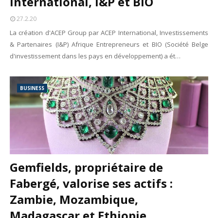
International, I&P et BIO
Marques françaises : Chanel aux sommets de la valorisation e
Tsirisoa Edition
-
May 13 2026
27.2.20
Art et médias sociaux : à l'ère de la "présence ciblée"
La création d'ACEP Group par ACEP International, Investissements
Unknown
-
May 09 2026
& Partenaires (I&P) Afrique Entrepreneurs et BIO (Société Belge
Tourisme : l'Afrique fait le pari du luxe et de la durabilité
d'investissement dans les pays en développement) a ét…
Unknown
-
May 03 2026
Economie : quand le roi dollar grince
Unknown
-
Apr 26 2026
Tourisme : le Maroc confirme sa vitalité
BUSINESS
Unknown
-
Aug 07 2026
Le cours de l'or au plus haut depuis juin 2026
Tsirisoa Edition
-
Aug 06 2026
Gemfields, propriétaire de
Fabergé, valorise ses actifs :
Zambie, Mozambique,
Madagascar et Ethiopie