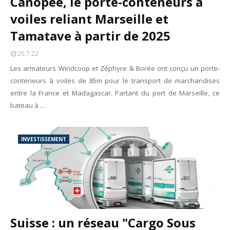
Canopée, le porte-conteneurs à
Tsirisoa Edition
-
May 13 2026
voiles reliant Marseille et
Art et médias sociaux : à l'ère de la "présence ciblée"
Tamatave à partir de 2025
Unknown
-
May 09 2026
Tourisme : l'Afrique fait le pari du luxe et de la durabilité
25.7.22
Unknown
-
May 03 2026
Economie : quand le roi dollar grince
Les armateurs Windcoop et Zéphyre & Borée ont conçu un porte-
Unknown
-
Apr 26 2026
conteneurs à voiles de 85m pour le transport de marchandises
Industrie musicale : zoom sur la stratégie de Céline Dion
entre la France et Madagascar. Partant du port de Marseille, ce
Unknown
-
Apr 19 2026
bateau à …
Le cours de l'or au plus haut depuis juin 2026
Tsirisoa Edition
-
Aug 06 2026
INVESTISSEMENT
Suisse : un réseau "Cargo Sous