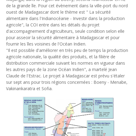
de la grande île. Pour cet évènement dans la ville-port du nord
Tsirisoa Edition
-
Jul 29 2026
ouest de Madagascar dont le thème est " La sécurité
Gazoduc Afrique Atlantique : le projet prend forme progres
alimentaire dans l'Indianocéanie - Investir dans la production
Unknown
-
Jul 25 2026
agricole", la COI entre dans les détails du projet
Fret : les dessous de l'ambition de CMA CGM avec l'acquisit
d'accompagnement d'agriculteurs, seule condition selon elle
Tsirisoa Edition
-
Jul 22 2026
pour asseoir la sécurité alimentaire à Madagascar et pour
Tendances : le Head Spa à la conquête du monde
fournir les îles voisines de l'Océan Indien.
Unknown
-
Jul 21 2026
"Il est possible d'améliorer en très peu de temps la production
Aéronautique : Airbus se renforce sur le marché chinois
agricole nationale, la qualité des produits, et la filière de
Unknown
-
Jul 18 2026
distribution commerciale suivant les normes en vigueur dans
Cinéma : Lionsgate attire l'attention du groupe Bolloré (Univ
les autres pays de la zone Océan Indien", a martelé Jean
Tsirisoa Edition
-
Jul 15 2026
Claude de l'Estrac. Le projet à Madagascar est prévu s'étaler
sur sept ans pour trois régions concernées : Boeny - Menabe,
Vakinankaratra et Sofia.