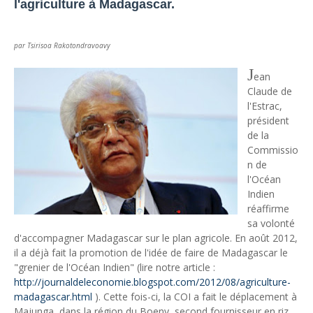
l'agriculture à Madagascar.
Unknown
-
May 22 2026
Marques françaises : Chanel aux sommets de la valorisation e
Tsirisoa Edition
-
May 13 2026
par Tsirisoa Rakotondravoavy
Art et médias sociaux : à l'ère de la "présence ciblée"
J
Unknown
-
May 09 2026
ean
Tourisme : l'Afrique fait le pari du luxe et de la durabilité
Claude de
l'Estrac,
Unknown
-
May 03 2026
président
Economie : quand le roi dollar grince
de la
Unknown
-
Apr 26 2026
Commissio
Industrie musicale : zoom sur la stratégie de Céline Dion
n de
Unknown
-
Apr 19 2026
l'Océan
Le cours de l'or au plus haut depuis juin 2026
Indien
Tsirisoa Edition
-
Aug 06 2026
réaffirme
Voaara Madagascar intègre Design Hotels. P. Kjellgren, son fo
sa volonté
Tsirisoa Edition
-
Aug 03 2026
d'accompagner Madagascar sur le plan agricole. En août 2012,
Île Maurice : le tourisme reprend des couleurs
il a déjà fait la promotion de l'idée de faire de Madagascar le
Unknown
-
Aug 03 2026
"grenier de l'Océan Indien" (lire notre article :
Véhicules électriques : BYD (Chine) signe 3 mois de croissa
http://journaldeleconomie.blogspot.com/2012/08/agriculture-
Tsirisoa Edition
-
Aug 01 2026
madagascar.html
). Cette fois-ci, la COI a fait le déplacement à
Canal+ : nouvelles dimensions et croissance après l'OPA sur
Majunga, dans la région du Boeny, second fournisseur en riz