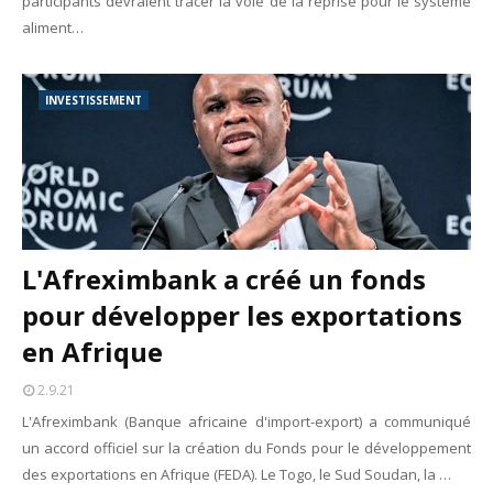
participants devraient tracer la voie de la reprise pour le système
aliment…
INVESTISSEMENT
L'Afreximbank a créé un fonds
pour développer les exportations
en Afrique
2.9.21
L'Afreximbank (Banque africaine d'import-export) a communiqué
un accord officiel sur la création du Fonds pour le développement
des exportations en Afrique (FEDA). Le Togo, le Sud Soudan, la …