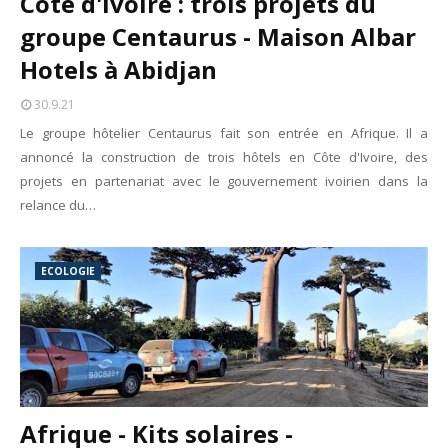
Côte d'Ivoire : trois projets du
Unknown
-
May 09 2026
groupe Centaurus - Maison Albar
Tourisme : l'Afrique fait le pari du luxe et de la durabilité
Unknown
-
May 03 2026
Hotels à Abidjan
Economie : quand le roi dollar grince
Unknown
-
Apr 26 2026
30.9.21
Tourisme : le Maroc confirme sa vitalité
Le groupe hôtelier Centaurus fait son entrée en Afrique. Il a
Unknown
-
Aug 07 2026
annoncé la construction de trois hôtels en Côte d'Ivoire, des
Le cours de l'or au plus haut depuis juin 2026
projets en partenariat avec le gouvernement ivoirien dans la
Tsirisoa Edition
-
Aug 06 2026
relance du…
Voaara Madagascar intègre Design Hotels. P. Kjellgren, son fo
Tsirisoa Edition
-
Aug 03 2026
Île Maurice : le tourisme reprend des couleurs
ECOLOGIE
Unknown
-
Aug 03 2026
Afrique - Kits solaires -