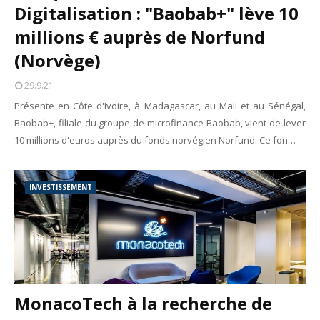
Digitalisation : "Baobab+" lève 10
millions € auprès de Norfund
(Norvège)
29.9.21
Présente en Côte d'Ivoire, à Madagascar, au Mali et au Sénégal,
Baobab+, filiale du groupe de microfinance Baobab, vient de lever
10 millions d'euros auprès du fonds norvégien Norfund. Ce fon…
INVESTISSEMENT
MonacoTech à la recherche de